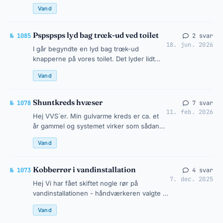
prøver at tænde den, kommer der intet
Vand
vand ind. Vi konkluderer, at der ikke…
Pspspsps lyd bag trœk-ud ved toilet
№ 1085
2 svar
18. jun. 2026
I går begyndte en lyd bag trœk-ud
knapperne på vores toilet. Det lyder lidt
som en ventil med luft eller noget
Vand
(pspspspsps). Den fortsœtter 24/7 med l…
Shuntkreds hvæser
№ 1078
7 svar
11. feb. 2026
Hej VVS`er. Min gulvarme kreds er ca. et
år gammel og systemet virker som sådan
helt fint. Det som undre mig lidt er min
Vand
fremløbstemperatur "kun" er 2…
Kobberrør i vandinstallation
№ 1073
4 svar
7. dec. 2025
Hej Vi har fået skiftet nogle rør på
vandinstallationen - håndværkeren valgte at
sætte kobberrør i. Nu er vi fra et
Vand
familiemedlem blevet gjort opmærks…