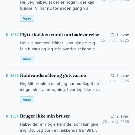
Hej Jeg håber, at der er nogen, der kan
hjælpe. Vi har nu for anden gang via
elektronisk aflæsning observeret, at vores
Vand
koldtvandsmåler registrerer et…
Flytte køkken rundt om badeværelse
№ 1057
1 svar
16. jun. 2025
Hej alle sammen,Håber I kan hjælpe mig.
Min hustru og jeg står overfor at købe en
lejlighed i KBH, hvor det er altafgørende at
Vand
køkennet kan flyttes ti…
Koldvandsmåler og gulvvarme
№ 1055
3 svar
11. jun. 2025
Hej Mit problem er, at jeg har modtaget en
meget stor vandregning, hvor jeg ikke kan
redegøre for forbruget. Vi bor til leje i en
Vand
ældre ejendom i Aarh…
Bruger ikke min bruser
№ 1054
2 svar
28. maj 2025
Håber der er nogle herinde, som kan give
mig råd. Jeg bor i et rækkehus fra 1981. Jeg