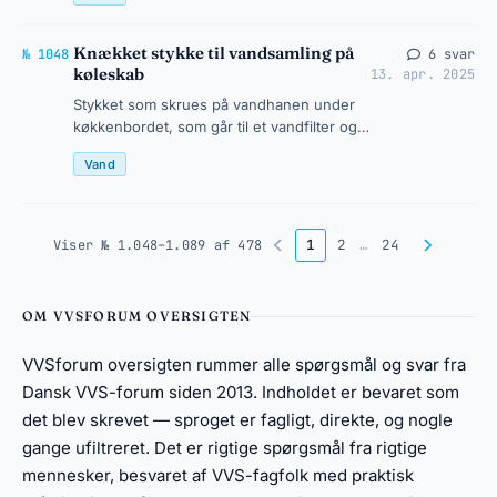
ved et lodret vandrør, der stikker op a…
Knækket stykke til vandsamling på
№ 1048
6 svar
køleskab
13. apr. 2025
Stykket som skrues på vandhanen under
køkkenbordet, som går til et vandfilter og
videre til et køleskab med vand udtag er
Vand
knækket. kan man montere nyt…
1
2
…
24
Viser № 1.048–1.089 af 478
OM VVSFORUM OVERSIGTEN
VVSforum oversigten rummer alle spørgsmål og svar fra
Dansk VVS-forum siden 2013. Indholdet er bevaret som
det blev skrevet — sproget er fagligt, direkte, og nogle
gange ufiltreret. Det er rigtige spørgsmål fra rigtige
mennesker, besvaret af VVS-fagfolk med praktisk