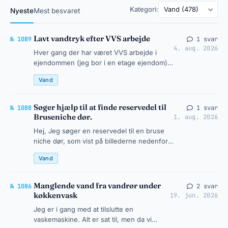
Kategori:
Nyeste
Mest besvaret
Lavt vandtryk efter VVS arbejde
№ 1089
1 svar
4. aug. 2026
Hver gang der har været VVS arbejde i
ejendommen (jeg bor i en etage ejendom),
mindskes vandtrykket hos mig. Jeg er ikke
Vand
bekendt med at andre naboer h…
Søger hjælp til at finde reservedel til
№ 1088
1 svar
Bruseniche dør.
1. aug. 2026
Hej, Jeg søger en reservedel til en bruse
niche dør, som vist på billederne nedenfor.
Har forsøgt at tage et billede af håndtaget,
Vand
da der er et mærke…
Manglende vand fra vandrør under
№ 1086
2 svar
køkkenvask
19. jun. 2026
Jeg er i gang med at tilslutte en
vaskemaskine. Alt er sat til, men da vi