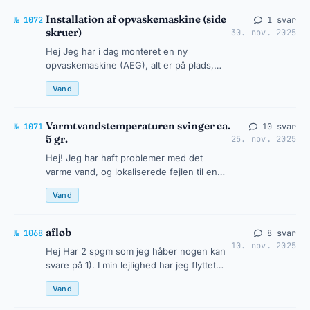
Installation af opvaskemaskine (side
№ 1072
1 svar
skruer)
30. nov. 2025
Hej Jeg har i dag monteret en ny
opvaskemaskine (AEG), alt er på plads,
pånær de sidste 4 skruer for at holde
Vand
maskinen fast. Er lidt i tvivl om de hul…
Varmtvandstemperaturen svinger ca.
№ 1071
10 svar
5 gr.
25. nov. 2025
Hej! Jeg har haft problemer med det
varme vand, og lokaliserede fejlen til en
AVTB ventil fra Danfoss. Denne er skiftet,
Vand
og det varme vand kom tilbage…
afløb
№ 1068
8 svar
10. nov. 2025
Hej Har 2 spgm som jeg håber nogen kan
svare på 1). I min lejlighed har jeg flyttet
køkken og min VVS har ført køkkenvask
Vand
afløb gennem væg ind til fal…