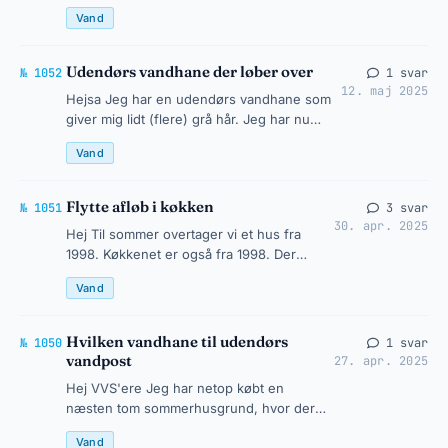
har eget bad, men jeg går i bad hjemme hos
Vand
mine forældre, da det…
Udendørs vandhane der løber over
№ 1052
1 svar
12. maj 2025
Hejsa Jeg har en udendørs vandhane som
giver mig lidt (flere) grå hår. Jeg har nu
skulle tage den i brug efter vinteren og det
Vand
er ikke uden problemer.…
Flytte afløb i køkken
№ 1051
3 svar
30. apr. 2025
Hej Til sommer overtager vi et hus fra
1998. Køkkenet er også fra 1998. Der
gulvvarme og fliser (travertin-gulv). Vi
Vand
ønsker at rive det gamle køkken n…
Hvilken vandhane til udendørs
№ 1050
1 svar
vandpost
27. apr. 2025
Hej VVS'ere Jeg har netop købt en
næsten tom sommerhusgrund, hvor der
dog er ført vand ind. Dette udmønter sig
Vand