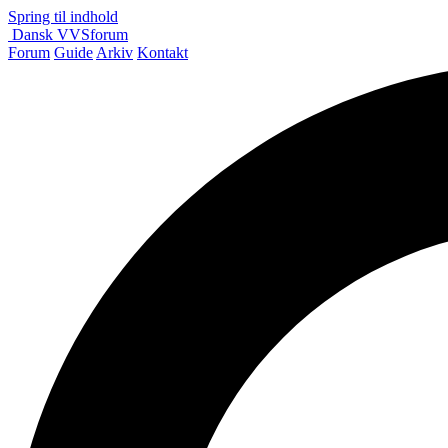
Spring til indhold
Dansk
VVS
forum
Forum
Guide
Arkiv
Kontakt