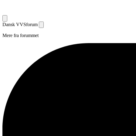
Dansk
VVS
forum
Mere fra forummet