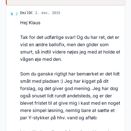
Svar af EmilDC
·
2. dec. 2015
EmilDC
№ 2
Hej Klaus
Tak for det udførlige svar! Og du har ret, det er
vist en ældre ballofix, men den glider som
smurt, så indtil videre nøjes jeg med at holde et
vågen øje med den.
Som du ganske rigtigt har bemærket er det lidt
småt med pladsen :) Jeg har kigget på dit
forslag, og det giver god mening. Jeg har dog
også snuset lidt rundt andetsteds, og er der
blevet fristet til at give mig i kast med en noget
mere simpel løsning, nemlig bare at sætte et
par Y-stykker på hhv. vand og afløb: