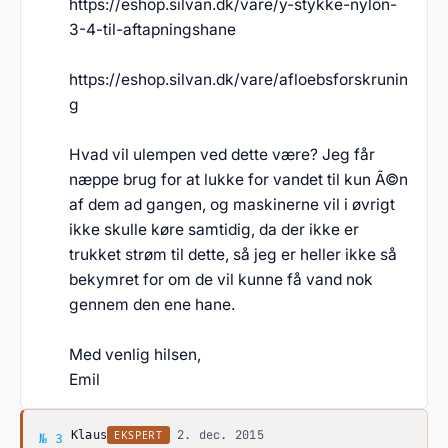
https://eshop.silvan.dk/vare/y-stykke-nylon-
3-4-til-aftapningshane
https://eshop.silvan.dk/vare/afloebsforskrunin
g
Hvad vil ulempen ved dette være? Jeg får
næppe brug for at lukke for vandet til kun Ã©n
af dem ad gangen, og maskinerne vil i øvrigt
ikke skulle køre samtidig, da der ikke er
trukket strøm til dette, så jeg er heller ikke så
bekymret for om de vil kunne få vand nok
gennem den ene hane.
Med venlig hilsen,
Emil
Svar af Klaus
·
2. dec. 2015
EKSPERT
Klaus
№ 3