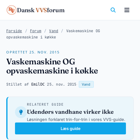
Dansk
VVS
forum
Forside
/
Forum
/
Vand
/
Vaskemaskine OG
opvaskemaskine i køkke
OPRETTET 25. NOV. 2015
Vaskemaskine OG
opvaskemaskine i køkke
Stillet af
·
25. nov. 2015
·
Vand
EmilDC
RELATERET GUIDE
Udendørs vandhane virker ikke
Løsningen forklaret trin-for-trin i vores VVS-guide.
Læs guide