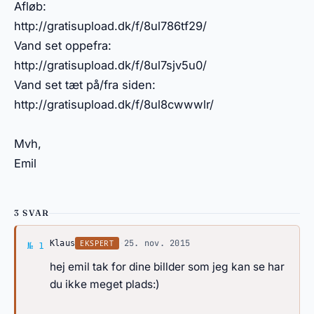
Afløb:
http://gratisupload.dk/f/8ul786tf29/
Vand set oppefra:
http://gratisupload.dk/f/8ul7sjv5u0/
Vand set tæt på/fra siden:
http://gratisupload.dk/f/8ul8cwwwlr/
Mvh,
Emil
3 SVAR
Svar af Klaus
·
25. nov. 2015
EKSPERT
Klaus
№ 1
hej emil tak for dine billder som jeg kan se har
du ikke meget plads:)