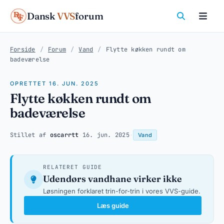
Dansk
VVS
forum
Forside
/
Forum
/
Vand
/
Flytte køkken rundt om
badeværelse
OPRETTET 16. JUN. 2025
Flytte køkken rundt om
badeværelse
Stillet af
oscarrtt
·
16. jun. 2025
·
Vand
RELATERET GUIDE
Udendørs vandhane virker ikke
Løsningen forklaret trin-for-trin i vores VVS-guide.
Læs guide