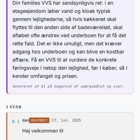
Din families VVS har sandsynligvis ret: i en
etageejendom løber vand og kloak typisk
gennem lejlighederne, så hvis køkkenet skal
flyttes til den anden side af badeværelset, skal
afløbet ofte ændres ved underboen for at få det
rette fald. Det er ikke umuligt, men det kræver
adgang hos underboen og kan blive en kostbar
affære. Få en VVS til at vurdere de konkrete
føringsveje i netop den lejlighed, før I køber, så I
kender omfanget og prisen.
Genereret af AI på baggrund af spørgsmålet og svar.
1 SVAR
Svar af dan
dan
·
17. jun. 2025
EKSPERT
№ 1
Hej velkommen til