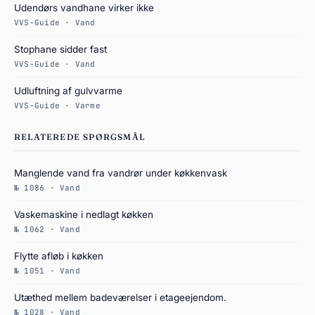
Udendørs vandhane virker ikke
VVS-Guide · Vand
Stophane sidder fast
VVS-Guide · Vand
Udluftning af gulvvarme
VVS-Guide · Varme
RELATEREDE SPØRGSMÅL
Manglende vand fra vandrør under køkkenvask
№ 1086 · Vand
Vaskemaskine i nedlagt køkken
№ 1062 · Vand
Flytte afløb i køkken
№ 1051 · Vand
Utæthed mellem badeværelser i etageejendom.
№ 1028 · Vand