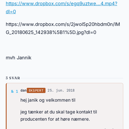
https://www.dropbox.com/s/egq9uztwe...4.mp4?
dl=0
https://www.dropbox.com/s/2jwol5p20hbdm0n/IM
G_20180625_142938%5B1%5D.jpg?dl=0
mvh Jannik
3 SVAR
Svar af dan
dan
·
25. jun. 2018
EKSPERT
№ 1
hej janik og velkommen til
jeg tænker at du skal tage kontakt til
producenten for at høre næmere.