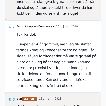
men du har stadigvæk garanti som er 2 år så
du skal også tage kontakt til der hvor du har
købt den inden du selv skifter noget
Svar af JannikNygaardJespersen
JannikNygaardJespersen
·
25. jun. 2018
№ 2
Tak for det.
Pumpen er 4 år gammel, men jeg fik skiftet
termosikring og kondensator for nøjagtig 1 år
siden, så jeg formoder der må være garanti på
disse dele. Jeg håber dog at kunne komme
nærmere præcist hvor fejlen er inden jeg
skiller delene ad for at kunne bringe dem til
servicecenteret. Kan det være en defekt
termosikring, der slår fra i utide?
Svar af dan
dan
·
25. jun. 2018
EKSPERT
№ 3