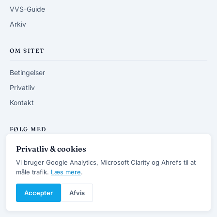
VVS-Guide
Arkiv
OM SITET
Betingelser
Privatliv
Kontakt
FØLG MED
Privatliv & cookies
RSS-feed
Vi bruger Google Analytics, Microsoft Clarity og Ahrefs til at
måle trafik.
Læs mere
.
Accepter
Afvis
© 2013-2026 DanskVVSforum.dk
v7.4 · Opdateret 20/6 2026