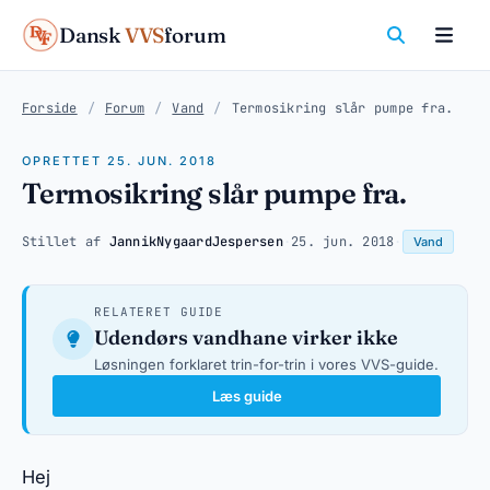
Dansk
VVS
forum
Forside
/
Forum
/
Vand
/
Termosikring slår pumpe fra.
OPRETTET 25. JUN. 2018
Termosikring slår pumpe fra.
Stillet af
JannikNygaardJespersen
·
25. jun. 2018
·
Vand
RELATERET GUIDE
Udendørs vandhane virker ikke
Løsningen forklaret trin-for-trin i vores VVS-guide.
Læs guide
Hej