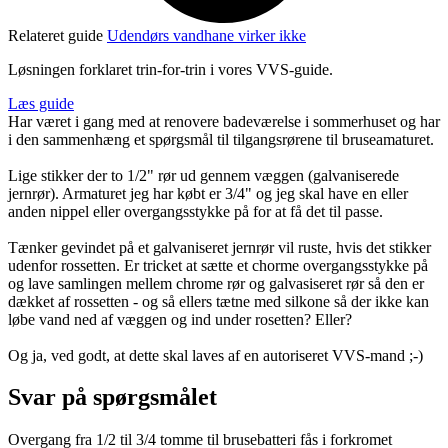
Relateret guide
Udendørs vandhane virker ikke
Løsningen forklaret trin-for-trin i vores VVS-guide.
Læs guide
Har været i gang med at renovere badeværelse i sommerhuset og har
i den sammenhæng et spørgsmål til tilgangsrørene til bruseamaturet.
Lige stikker der to 1/2" rør ud gennem væggen (galvaniserede
jernrør). Armaturet jeg har købt er 3/4" og jeg skal have en eller
anden nippel eller overgangsstykke på for at få det til passe.
Tænker gevindet på et galvaniseret jernrør vil ruste, hvis det stikker
udenfor rossetten. Er tricket at sætte et chorme overgangsstykke på
og lave samlingen mellem chrome rør og galvasiseret rør så den er
dækket af rossetten - og så ellers tætne med silkone så der ikke kan
løbe vand ned af væggen og ind under rosetten? Eller?
Og ja, ved godt, at dette skal laves af en autoriseret VVS-mand ;-)
Svar på spørgsmålet
Overgang fra 1/2 til 3/4 tomme til brusebatteri fås i forkromet