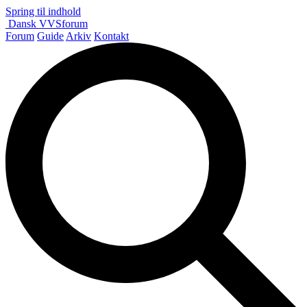
Spring til indhold
Dansk
VVS
forum
Forum
Guide
Arkiv
Kontakt