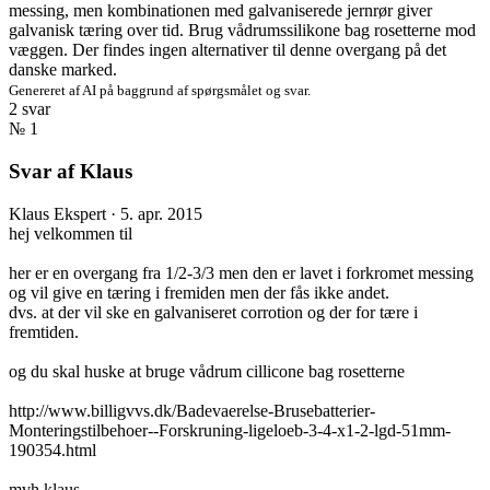
messing, men kombinationen med galvaniserede jernrør giver
galvanisk tæring over tid. Brug vådrumssilikone bag rosetterne mod
væggen. Der findes ingen alternativer til denne overgang på det
danske marked.
Genereret af AI på baggrund af spørgsmålet og svar.
2 svar
№ 1
Svar af Klaus
Klaus
Ekspert
·
5. apr. 2015
hej velkommen til
her er en overgang fra 1/2-3/3 men den er lavet i forkromet messing
og vil give en tæring i fremiden men der fås ikke andet.
dvs. at der vil ske en galvaniseret corrotion og der for tære i
fremtiden.
og du skal huske at bruge vådrum cillicone bag rosetterne
http://www.billigvvs.dk/Badevaerelse-Brusebatterier-
Monteringstilbehoer--Forskruning-ligeloeb-3-4-x1-2-lgd-51mm-
190354.html
mvh klaus