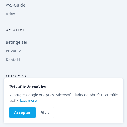
VVS-Guide
Arkiv
OM SITET
Betingelser
Privatliv
Kontakt
FØLG MED
Privatliv & cookies
RSS-feed
Vi bruger Google Analytics, Microsoft Clarity og Ahrefs til at måle
trafik.
Læs mere
.
Accepter
Afvis
© 2013-2026 DanskVVSforum.dk
v7.4 · Opdateret 20/6 2026