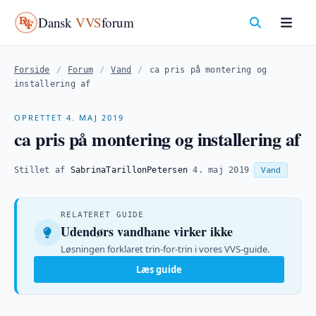
Dansk
VVS
forum
Forside
/
Forum
/
Vand
/
ca pris på montering og
installering af
OPRETTET 4. MAJ 2019
ca pris på montering og installering af
Vand
Stillet af
SabrinaTarillonPetersen
·
4. maj 2019
·
RELATERET GUIDE
Udendørs vandhane virker ikke
Løsningen forklaret trin-for-trin i vores VVS-guide.
Læs guide