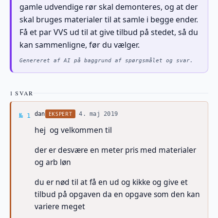
gamle udvendige rør skal demonteres, og at der
skal bruges materialer til at samle i begge ender.
Få et par VVS ud til at give tilbud på stedet, så du
kan sammenligne, før du vælger.
Genereret af AI på baggrund af spørgsmålet og svar.
1 SVAR
Svar af dan
EKSPERT
dan
·
4. maj 2019
№ 1
hej og velkommen til
der er desvære en meter pris med materialer
og arb løn
du er nød til at få en ud og kikke og give et
tilbud på opgaven da en opgave som den kan
variere meget