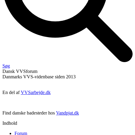
Søg
Dansk
VVS
forum
Danmarks VVS-videnbase siden 2013
En del af
VVSarbejde.dk
Find danske badesteder hos
Vandpjat.dk
Indhold
Forum