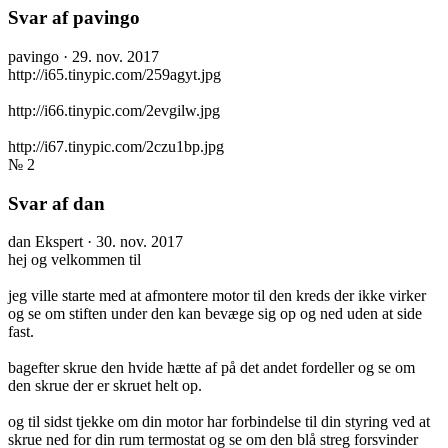
Svar af pavingo
pavingo
·
29. nov. 2017
http://i65.tinypic.com/259agyt.jpg
http://i66.tinypic.com/2evgilw.jpg
http://i67.tinypic.com/2czu1bp.jpg
№ 2
Svar af dan
dan
Ekspert
·
30. nov. 2017
hej og velkommen til
jeg ville starte med at afmontere motor til den kreds der ikke virker
og se om stiften under den kan bevæge sig op og ned uden at side
fast.
bagefter skrue den hvide hætte af på det andet fordeller og se om
den skrue der er skruet helt op.
og til sidst tjekke om din motor har forbindelse til din styring ved at
skrue ned for din rum termostat og se om den blå streg forsvinder