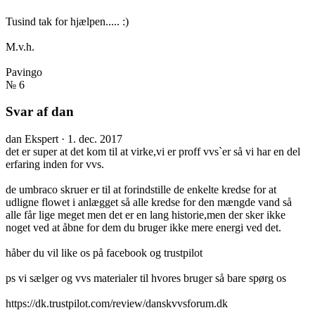
Tusind tak for hjælpen..... :)
M.v.h.
Pavingo
№ 6
Svar af dan
dan
Ekspert
·
1. dec. 2017
det er super at det kom til at virke,vi er proff vvs`er så vi har en del
erfaring inden for vvs.
de umbraco skruer er til at forindstille de enkelte kredse for at
udligne flowet i anlægget så alle kredse for den mængde vand så
alle får lige meget men det er en lang historie,men der sker ikke
noget ved at åbne for dem du bruger ikke mere energi ved det.
håber du vil like os på facebook og trustpilot
ps vi sælger og vvs materialer til hvores bruger så bare spørg os
https://dk.trustpilot.com/review/danskvvsforum.dk