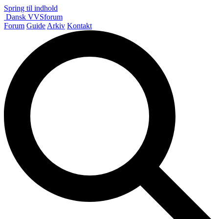
Spring til indhold
Dansk
VVS
forum
Forum
Guide
Arkiv
Kontakt