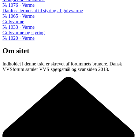
№ 1076 · Varme
Danfoss termostat til styring af gulvvarme
№ 1065 · Varme
Gulvvarme
№ 1033 · Varme
Gulvvarme og styring
№ 1020 · Varme
Om sitet
Indholdet i denne tråd er skrevet af forummets brugere. Dansk
VVSforum samler VVS-spørgsmål og svar siden 2013.