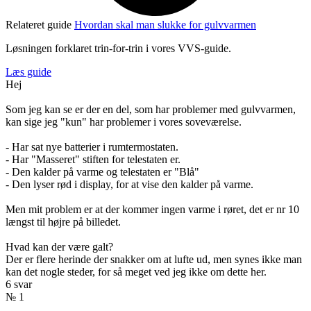
Relateret guide
Hvordan skal man slukke for gulvvarmen
Løsningen forklaret trin-for-trin i vores VVS-guide.
Læs guide
Hej
Som jeg kan se er der en del, som har problemer med gulvvarmen,
kan sige jeg "kun" har problemer i vores soveværelse.
- Har sat nye batterier i rumtermostaten.
- Har "Masseret" stiften for telestaten er.
- Den kalder på varme og telestaten er "Blå"
- Den lyser rød i display, for at vise den kalder på varme.
Men mit problem er at der kommer ingen varme i røret, det er nr 10
længst til højre på billedet.
Hvad kan der være galt?
Der er flere herinde der snakker om at lufte ud, men synes ikke man
kan det nogle steder, for så meget ved jeg ikke om dette her.
6 svar
№ 1