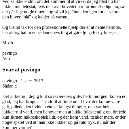
Ved så ikke endnu om det kommer til at virke, da jeg først nu har
lukket min telestat, hvis den overhovedet har forbindelse lige nu, så
der går lige nogle timer....og så vil jeg åbne den igen for at se om
den bliver "blå" og kalder på varme,,,
Og tusind tak for den professionelle hjælp der er at hente herinde,
har aldrig haft med sådanne vvs ting at gøre før :) Er ny husejer.
M.v.h
pavingo
№ 5
Svar af pavingo
pavingo
·
1. dec. 2017
Sådan :)
Det virker nu, dejlig lunt soveværelses gulv, hertil morgen, konen er
glad, jeg har brugt ca 1 mdr til at finde ud af hva' der kunne være
galt, pillede den hvide hætte af længst til højre, den var helt
lukket=nul vand, men behøver man at lukke fuldstændig op, drejede
kun skruen mikroskopisk lidt, og der kom vand, tænker mere, er der
noget sparet ved at man ikke lukker op på fuld tryk, nu når der
kommer varme?