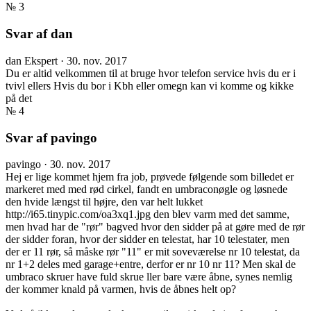
№ 3
Svar af dan
dan
Ekspert
·
30. nov. 2017
Du er altid velkommen til at bruge hvor telefon service hvis du er i
tvivl ellers Hvis du bor i Kbh eller omegn kan vi komme og kikke
på det
№ 4
Svar af pavingo
pavingo
·
30. nov. 2017
Hej er lige kommet hjem fra job, prøvede følgende som billedet er
markeret med med rød cirkel, fandt en umbraconøgle og løsnede
den hvide længst til højre, den var helt lukket
http://i65.tinypic.com/oa3xq1.jpg den blev varm med det samme,
men hvad har de "rør" bagved hvor den sidder på at gøre med de rør
der sidder foran, hvor der sidder en telestat, har 10 telestater, men
der er 11 rør, så måske rør "11" er mit soveværelse nr 10 telestat, da
nr 1+2 deles med garage+entre, derfor er nr 10 nr 11? Men skal de
umbraco skruer have fuld skrue ller bare være åbne, synes nemlig
der kommer knald på varmen, hvis de åbnes helt op?