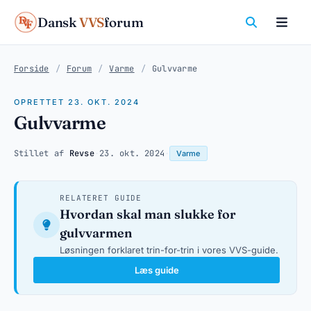
Dansk
VVS
forum
Forside
/
Forum
/
Varme
/
Gulvvarme
OPRETTET 23. OKT. 2024
Gulvvarme
Stillet af
Revse
·
23. okt. 2024
·
Varme
RELATERET GUIDE
Hvordan skal man slukke for
gulvvarmen
Løsningen forklaret trin-for-trin i vores VVS-guide.
Læs guide