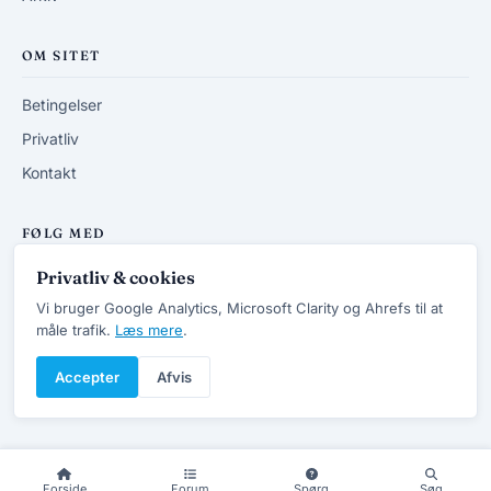
OM SITET
Betingelser
Privatliv
Kontakt
FØLG MED
Privatliv & cookies
RSS-feed
Vi bruger Google Analytics, Microsoft Clarity og Ahrefs til at
måle trafik.
Læs mere
.
Accepter
Afvis
© 2013-2026 DanskVVSforum.dk
v7.4 · Opdateret 20/6 2026
Forside
Forum
Spørg
Søg