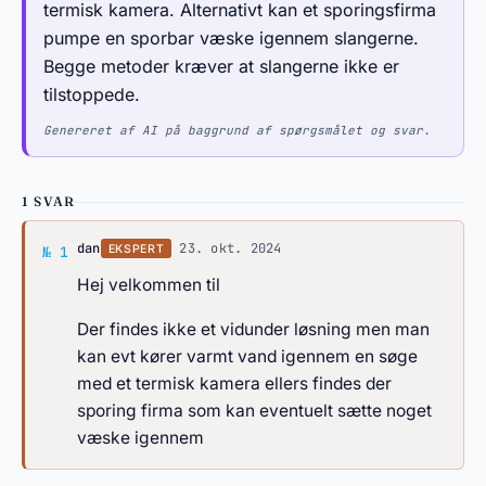
termisk kamera. Alternativt kan et sporingsfirma
pumpe en sporbar væske igennem slangerne.
Begge metoder kræver at slangerne ikke er
tilstoppede.
Genereret af AI på baggrund af spørgsmålet og svar.
1 SVAR
Svar af dan
dan
·
23. okt. 2024
EKSPERT
№ 1
Hej velkommen til
Der findes ikke et vidunder løsning men man
kan evt kører varmt vand igennem en søge
med et termisk kamera ellers findes der
sporing firma som kan eventuelt sætte noget
væske igennem