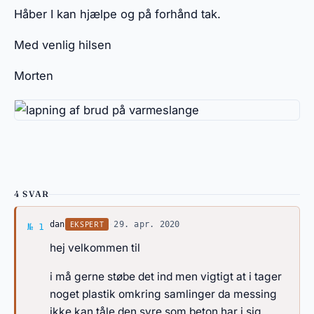
Håber I kan hjælpe og på forhånd tak.
Med venlig hilsen
Morten
4 SVAR
Svar af dan
EKSPERT
dan
·
29. apr. 2020
№ 1
hej velkommen til
i må gerne støbe det ind men vigtigt at i tager
noget plastik omkring samlinger da messing
ikke kan tåle den syre som beton har i sig.