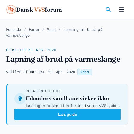
Dansk
VVS
forum
Forside
/
Forum
/
Vand
/
Lapning af brud på
varmeslange
OPRETTET 29. APR. 2020
Lapning af brud på varmeslange
Vand
Stillet af
MortenL
·
29. apr. 2020
·
RELATERET GUIDE
Udendørs vandhane virker ikke
Løsningen forklaret trin-for-trin i vores VVS-guide.
Læs guide