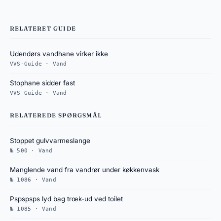
RELATERET GUIDE
Udendørs vandhane virker ikke
VVS-Guide · Vand
Stophane sidder fast
VVS-Guide · Vand
RELATEREDE SPØRGSMÅL
Stoppet gulvvarmeslange
№ 500 · Vand
Manglende vand fra vandrør under køkkenvask
№ 1086 · Vand
Pspspsps lyd bag trœk-ud ved toilet
№ 1085 · Vand