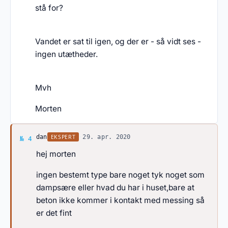
stå for?
Vandet er sat til igen, og der er - så vidt ses -
ingen utætheder.
Mvh
Morten
Svar af dan
EKSPERT
dan
·
29. apr. 2020
№ 4
hej morten
ingen bestemt type bare noget tyk noget som
dampsære eller hvad du har i huset,bare at
beton ikke kommer i kontakt med messing så
er det fint