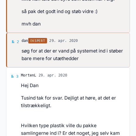
så pak det godt ind og støb vidre :)
mvh dan
Svar af dan
EKSPERT
dan
·
29. apr. 2020
№ 2
søg for at der er vand på systemet ind i støber
bare mere for utæthedder
Svar af MortenL
MortenL
·
29. apr. 2020
№ 3
Hej Dan
Tusind tak for svar. Dejligt at høre, at det er
tilstrækkeligt.
Hvilken type plastik ville du pakke
samlingerne ind i? Er det noget, jeg selv kam