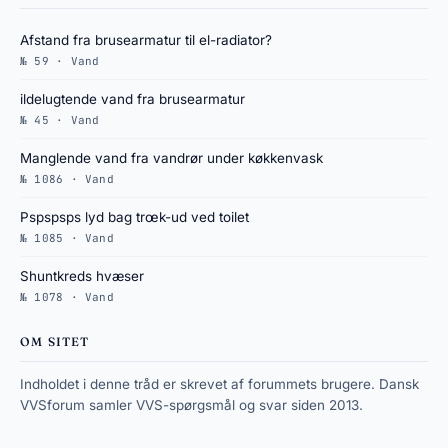
Afstand fra brusearmatur til el-radiator?
№ 59 · Vand
ildelugtende vand fra brusearmatur
№ 45 · Vand
Manglende vand fra vandrør under køkkenvask
№ 1086 · Vand
Pspspsps lyd bag trœk-ud ved toilet
№ 1085 · Vand
Shuntkreds hvæser
№ 1078 · Vand
OM SITET
Indholdet i denne tråd er skrevet af forummets brugere. Dansk
VVSforum samler VVS-spørgsmål og svar siden 2013.