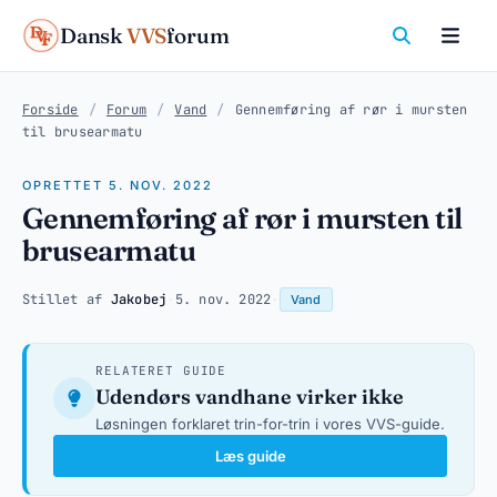
Dansk
VVS
forum
Forside
/
Forum
/
Vand
/
Gennemføring af rør i mursten
til brusearmatu
OPRETTET 5. NOV. 2022
Gennemføring af rør i mursten til
brusearmatu
Stillet af
Jakobej
·
5. nov. 2022
·
Vand
RELATERET GUIDE
Udendørs vandhane virker ikke
Løsningen forklaret trin-for-trin i vores VVS-guide.
Læs guide