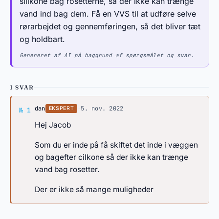
silikone bag rosetterne, så der ikke kan trænge
vand ind bag dem. Få en VVS til at udføre selve
rørarbejdet og gennemføringen, så det bliver tæt
og holdbart.
Genereret af AI på baggrund af spørgsmålet og svar.
1 SVAR
Svar af dan
dan
·
5. nov. 2022
EKSPERT
№ 1
Hej Jacob
Som du er inde på få skiftet det inde i væggen
og bagefter cilkone så der ikke kan trænge
vand bag rosetter.
Der er ikke så mange muligheder