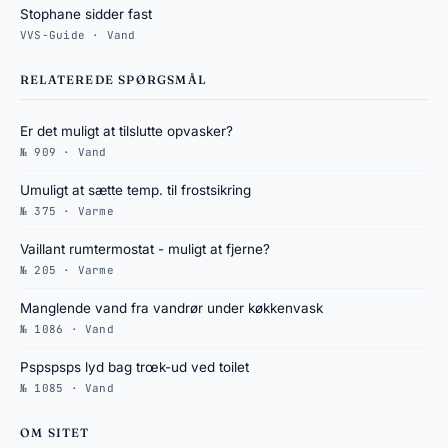
Stophane sidder fast
VVS-Guide · Vand
RELATEREDE SPØRGSMÅL
Er det muligt at tilslutte opvasker?
№ 909 · Vand
Umuligt at sætte temp. til frostsikring
№ 375 · Varme
Vaillant rumtermostat - muligt at fjerne?
№ 205 · Varme
Manglende vand fra vandrør under køkkenvask
№ 1086 · Vand
Pspspsps lyd bag trœk-ud ved toilet
№ 1085 · Vand
OM SITET