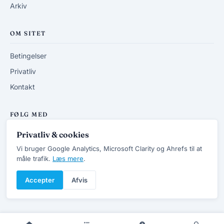
Arkiv
OM SITET
Betingelser
Privatliv
Kontakt
FØLG MED
Privatliv & cookies
RSS-feed
Vi bruger Google Analytics, Microsoft Clarity og Ahrefs til at
måle trafik.
Læs mere
.
Accepter
Afvis
© 2013-2026 DanskVVSforum.dk
v7.4 · Opdateret 20/6 2026