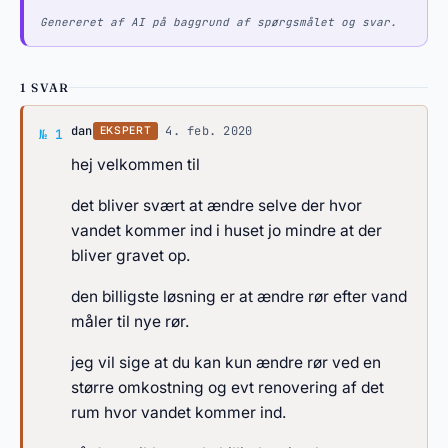
Genereret af AI på baggrund af spørgsmålet og svar.
1 SVAR
Svar af dan
dan
·
4. feb. 2020
EKSPERT
№ 1
hej velkommen til
det bliver svært at ændre selve der hvor
vandet kommer ind i huset jo mindre at der
bliver gravet op.
den billigste løsning er at ændre rør efter vand
måler til nye rør.
jeg vil sige at du kan kun ændre rør ved en
større omkostning og evt renovering af det
rum hvor vandet kommer ind.