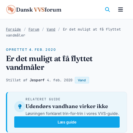
Dansk
VVS
forum
Forside
/
Forum
/
Vand
/
Er det muligt at få flyttet
vandmåler
OPRETTET 4. FEB. 2020
Er det muligt at få flyttet
vandmåler
Stillet af
Jesperf
·
4. feb. 2020
·
Vand
RELATERET GUIDE
Udendørs vandhane virker ikke
Løsningen forklaret trin-for-trin i vores VVS-guide.
Læs guide