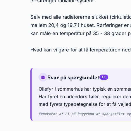
et-strenget radiator-system.
Selv med alle radiatorerne slukket (cirkula
mellem 20,4 og 19,7 i huset. Rørføringer er s
kan måle en temperatur på 35 - 38 grader p
Hvad kan vi gøre for at få temperaturen ned
Svar på spørgsmålet
Oliefyr i sommerhus har typisk en sommer/
Har fyret en udendørs føler, regulerer d
med fyrets typebetegnelse for at få vejledni
Genereret af AI på baggrund af spørgsmålet og