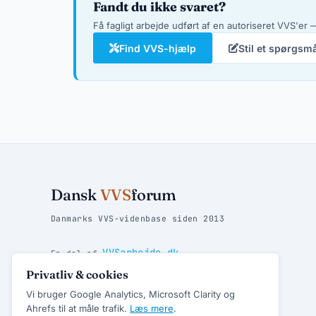
Fandt du ikke svaret?
Få fagligt arbejde udført af en autoriseret VVS'er —
Find VVS-hjælp
Stil et spørgsm
Dansk
VVS
forum
Danmarks VVS-videnbase siden 2013
VVSarbejde.dk
En del af
Privatliv & cookies
Vandpjat.dk
Find danske badesteder hos
Vi bruger Google Analytics, Microsoft Clarity og
Ahrefs til at måle trafik.
Læs mere
.