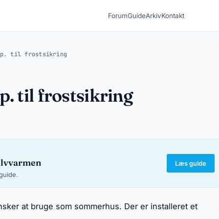
Forum
Guide
Arkiv
Kontakt
p. til frostsikring
. til frostsikring
ulvvarmen
Læs guide
-guide.
ønsker at bruge som sommerhus. Der er installeret et