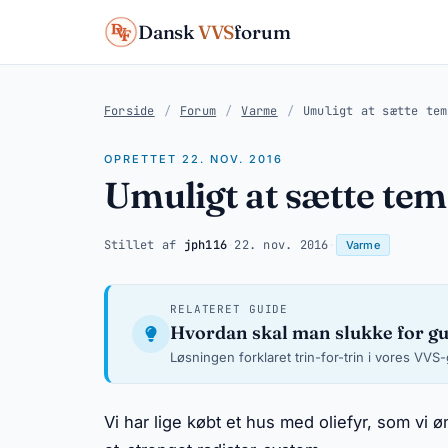
Dansk
VVS
forum
Forside
/
Forum
/
Varme
/
Umuligt at sætte tem
OPRETTET 22. NOV. 2016
Umuligt at sætte temp
Stillet af
jph116
·
22. nov. 2016
·
Varme
RELATERET GUIDE
Hvordan skal man slukke for g
Løsningen forklaret trin-for-trin i vores VVS
Vi har lige købt et hus med oliefyr, som vi 