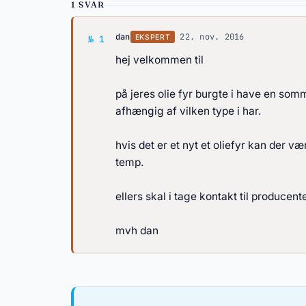
1 SVAR
Svar af dan
dan
·
22. nov. 2016
EKSPERT
№ 1
hej velkommen til
på jeres olie fyr burgte i have en somm
afhængig af vilken type i har.
hvis det er et nyt et oliefyr kan der v
temp.
ellers skal i tage kontakt til producen
mvh dan