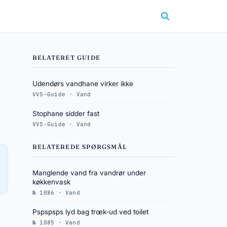
RELATERET GUIDE
Udendørs vandhane virker ikke
VVS-Guide · Vand
Stophane sidder fast
VVS-Guide · Vand
RELATEREDE SPØRGSMÅL
Manglende vand fra vandrør under
køkkenvask
№ 1086 · Vand
Pspspsps lyd bag trœk-ud ved toilet
№ 1085 · Vand