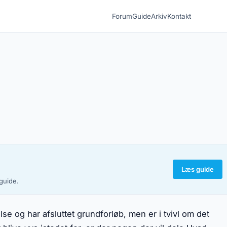
Forum
Guide
Arkiv
Kontakt
Læs guide
-guide.
se og har afsluttet grundforløb, men er i tvivl om det