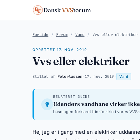
Dansk
VVS
forum
Forside
/
Forum
/
Vand
/
Vvs eller elektriker
OPRETTET 17. NOV. 2019
Vvs eller elektriker
Stillet af
Peterlassem
·
17. nov. 2019
·
Vand
RELATERET GUIDE
Udendørs vandhane virker ikke
Løsningen forklaret trin-for-trin i vores VVS
Hej jeg er i gang med en elektriker uddannel