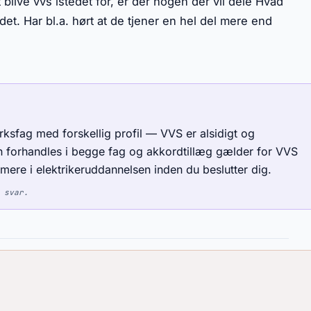
t blive vvs istedet for, er der nogen der vil dele Hvad
et. Har bl.a. hørt at de tjener en hel del mere end
sfag med forskellig profil — VVS er alsidigt og
n forhandles i begge fag og akkordtillæg gælder for VVS
år mere i elektrikeruddannelsen inden du beslutter dig.
 svar.