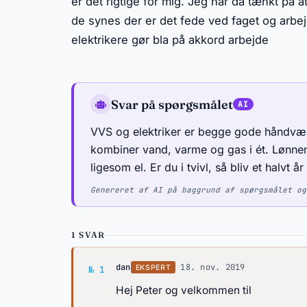
er det rigtige for mig. Jeg har da tænkt på a
de synes der er det fede ved faget og arbejd
elektrikere gør bla på akkord arbejde
Svar på spørgsmålet
VVS og elektriker er begge gode håndværk
kombiner vand, varme og gas i ét. Lønne
ligesom el. Er du i tvivl, så bliv et halvt 
Genereret af AI på baggrund af spørgsmålet og
1 SVAR
Svar af dan
dan
·
18. nov. 2019
EKSPERT
№ 1
Hej Peter og velkommen til