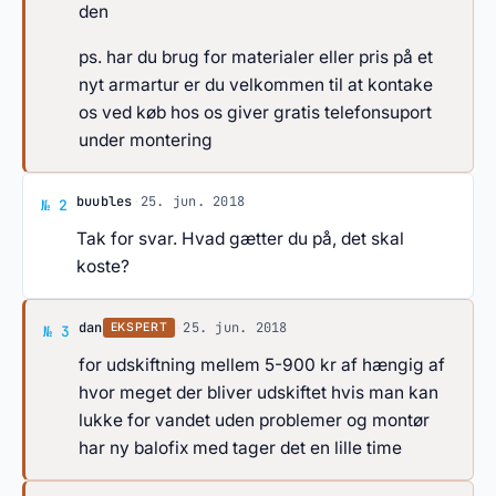
den
ps. har du brug for materialer eller pris på et
nyt armartur er du velkommen til at kontake
os ved køb hos os giver gratis telefonsuport
under montering
Svar af buubles
buubles
·
25. jun. 2018
№ 2
Tak for svar. Hvad gætter du på, det skal
koste?
Svar af dan
dan
·
25. jun. 2018
EKSPERT
№ 3
for udskiftning mellem 5-900 kr af hængig af
hvor meget der bliver udskiftet hvis man kan
lukke for vandet uden problemer og montør
har ny balofix med tager det en lille time