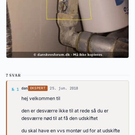
7 SVAR
Svar af dan
dan
·
25. jun. 2018
EKSPERT
№ 1
hej velkommen til
den er desværre ikke til at rede så du er
desværre nød til at få den udskiftet
du skal have en vvs montør ud for at udskifte