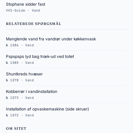
Stophane sidder fast
VVS-Guide · Vand
RELATEREDE SPØRGSMÅL
Manglende vand fra vandrør under køkkenvask
№ 1086 · Vand
Pspspsps lyd bag trœk-ud ved toilet
№ 1085 · Vand
Shuntkreds hvæser
№ 1078 · Vand
Kobberrør i vandinstallation
№ 1073 · Vand
Installation af opvaskemaskine (side skruer)
№ 1072 · Vand
OM SITET