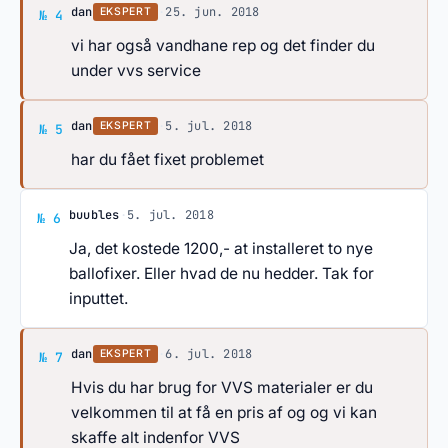
Svar af dan
dan
·
25. jun. 2018
EKSPERT
№ 4
vi har også vandhane rep og det finder du
under vvs service
Svar af dan
dan
·
5. jul. 2018
EKSPERT
№ 5
har du fået fixet problemet
Svar af buubles
buubles
·
5. jul. 2018
№ 6
Ja, det kostede 1200,- at installeret to nye
ballofixer. Eller hvad de nu hedder. Tak for
inputtet.
Svar af dan
dan
·
6. jul. 2018
EKSPERT
№ 7
Hvis du har brug for VVS materialer er du
velkommen til at få en pris af og og vi kan
skaffe alt indenfor VVS