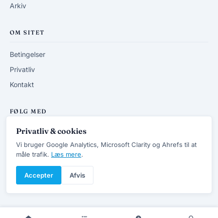
Arkiv
OM SITET
Betingelser
Privatliv
Kontakt
FØLG MED
Privatliv & cookies
RSS-feed
Vi bruger Google Analytics, Microsoft Clarity og Ahrefs til at
måle trafik.
Læs mere
.
Accepter
Afvis
© 2013-2026 DanskVVSforum.dk
v7.4 · Opdateret 20/6 2026