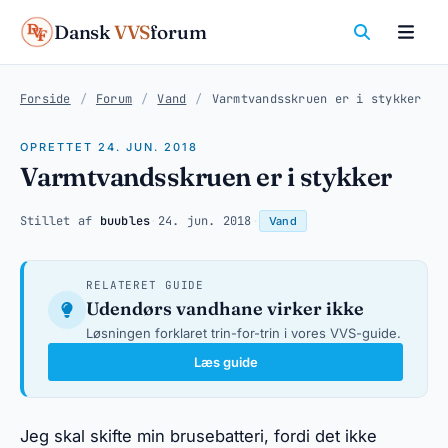
Dansk
VVS
forum
Forside
/
Forum
/
Vand
/
Varmtvandsskruen er i stykker
OPRETTET 24. JUN. 2018
Varmtvandsskruen er i stykker
Stillet af
buubles
·
24. jun. 2018
·
Vand
RELATERET GUIDE
Udendørs vandhane virker ikke
Løsningen forklaret trin-for-trin i vores VVS-guide.
Læs guide
Jeg skal skifte min brusebatteri, fordi det ikke