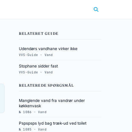
RELATERET GUIDE
Udendørs vandhane virker ikke
VVS-Guide · Vand
Stophane sidder fast
VVS-Guide · Vand
RELATEREDE SPØRGSMÅL
Manglende vand fra vandrør under
køkkenvask
№ 1086 · Vand
Pspspsps lyd bag trœk-ud ved toilet
№ 1085 · Vand