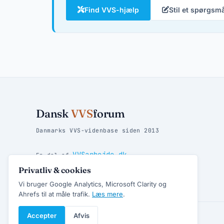
Find VVS-hjælp
Stil et spørgsm
Dansk
VVS
forum
Danmarks VVS-videnbase siden 2013
VVSarbejde.dk
En del af
Privatliv & cookies
Vandpjat.dk
Find danske badesteder hos
Vi bruger Google Analytics, Microsoft Clarity og
Ahrefs til at måle trafik.
Læs mere
.
Accepter
Afvis