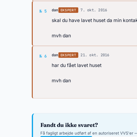
Svar af dan
dan
·
7. okt. 2016
EKSPERT
№ 5
skal du have lavet huset da min konta
mvh dan
Svar af dan
dan
·
21. okt. 2016
EKSPERT
№ 6
har du fået lavet huset
mvh dan
Fandt du ikke svaret?
Få fagligt arbejde udført af en autoriseret VVS'er —