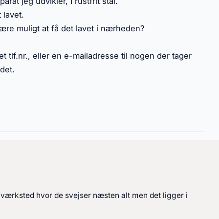
arat jeg udvikler, I rustfrit stål.
 lavet.
re muligt at få det lavet i nærheden?
t tlf.nr., eller en e-mailadresse til nogen der tager
 det.
 værksted hvor de svejser næsten alt men det ligger i