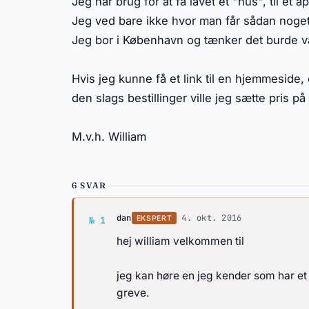
Jeg har brug for at få lavet et "hus", til et app
Jeg ved bare ikke hvor man får sådan noget
Jeg bor i København og tænker det burde væ
Hvis jeg kunne få et link til en hjemmeside, e
den slags bestillinger ville jeg sætte pris på
M.v.h. William
6 SVAR
Svar af dan
dan
·
4. okt. 2016
EKSPERT
№ 1
hej william velkommen til
jeg kan høre en jeg kender som har et
greve.