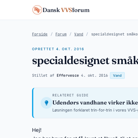
Dansk
VVS
forum
Forside
/
Forum
/
Vand
/
specialdesignet småko
OPRETTET 4. OKT. 2016
specialdesignet småk
Stillet af
Effervesce
·
4. okt. 2016
·
Vand
RELATERET GUIDE
Udendørs vandhane virker ikke
Løsningen forklaret trin-for-trin i vores VVS
Hej!