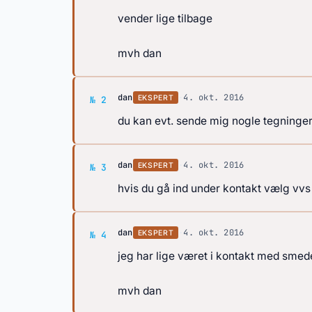
vender lige tilbage
mvh dan
Svar af dan
dan
·
4. okt. 2016
EKSPERT
№ 2
du kan evt. sende mig nogle tegninger 
Svar af dan
dan
·
4. okt. 2016
EKSPERT
№ 3
hvis du gå ind under kontakt vælg vvs 
Svar af dan
dan
·
4. okt. 2016
EKSPERT
№ 4
jeg har lige været i kontakt med smede 
mvh dan