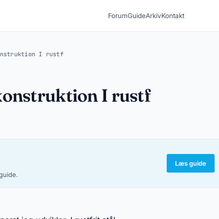
Forum
Guide
Arkiv
Kontakt
nstruktion I rustf
onstruktion I rustf
Læs guide
-guide.