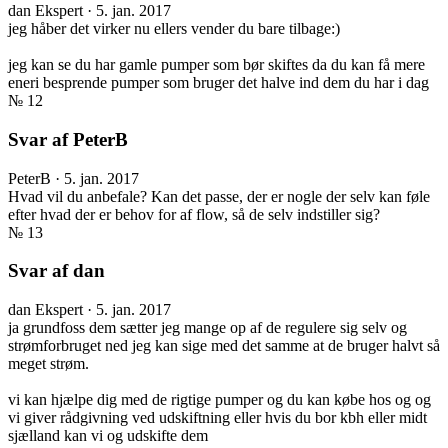
dan
Ekspert
·
5. jan. 2017
jeg håber det virker nu ellers vender du bare tilbage:)
jeg kan se du har gamle pumper som bør skiftes da du kan få mere
eneri besprende pumper som bruger det halve ind dem du har i dag
№ 12
Svar af PeterB
PeterB
·
5. jan. 2017
Hvad vil du anbefale? Kan det passe, der er nogle der selv kan føle
efter hvad der er behov for af flow, så de selv indstiller sig?
№ 13
Svar af dan
dan
Ekspert
·
5. jan. 2017
ja grundfoss dem sætter jeg mange op af de regulere sig selv og
strømforbruget ned jeg kan sige med det samme at de bruger halvt så
meget strøm.
vi kan hjælpe dig med de rigtige pumper og du kan købe hos og og
vi giver rådgivning ved udskiftning eller hvis du bor kbh eller midt
sjælland kan vi og udskifte dem