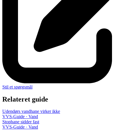
Stil et spørgsmål
Relateret guide
Udendørs vandhane virker ikke
VVS-Guide · Vand
Stophane sidder fast
VVS-Guide · Vand