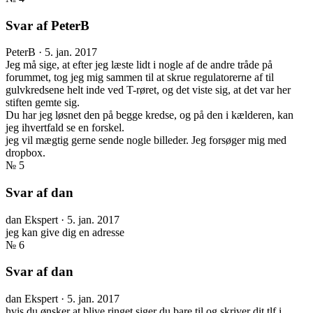
Svar af PeterB
PeterB
·
5. jan. 2017
Jeg må sige, at efter jeg læste lidt i nogle af de andre tråde på
forummet, tog jeg mig sammen til at skrue regulatorerne af til
gulvkredsene helt inde ved T-røret, og det viste sig, at det var her
stiften gemte sig.
Du har jeg løsnet den på begge kredse, og på den i kælderen, kan
jeg ihvertfald se en forskel.
jeg vil mægtig gerne sende nogle billeder. Jeg forsøger mig med
dropbox.
№ 5
Svar af dan
dan
Ekspert
·
5. jan. 2017
jeg kan give dig en adresse
№ 6
Svar af dan
dan
Ekspert
·
5. jan. 2017
hvis du ønsker at blive ringet siger du bare til og skriver dit tlf i