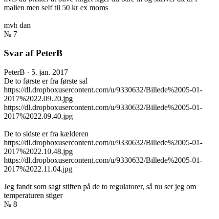
malien men self til 50 kr ex moms
mvh dan
№ 7
Svar af PeterB
PeterB
·
5. jan. 2017
De to første er fra første sal
https://dl.dropboxusercontent.com/u/9330632/Billede%2005-01-
2017%2022.09.20.jpg
https://dl.dropboxusercontent.com/u/9330632/Billede%2005-01-
2017%2022.09.40.jpg
De to sidste er fra kælderen
https://dl.dropboxusercontent.com/u/9330632/Billede%2005-01-
2017%2022.10.48.jpg
https://dl.dropboxusercontent.com/u/9330632/Billede%2005-01-
2017%2022.11.04.jpg
Jeg fandt som sagt stiften på de to regulatorer, så nu ser jeg om
temperaturen stiger
№ 8