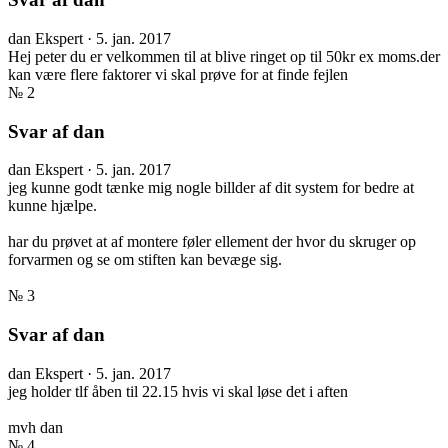
dan
Ekspert
·
5. jan. 2017
Hej peter du er velkommen til at blive ringet op til 50kr ex moms.der
kan være flere faktorer vi skal prøve for at finde fejlen
№ 2
Svar af dan
dan
Ekspert
·
5. jan. 2017
jeg kunne godt tænke mig nogle billder af dit system for bedre at
kunne hjælpe.
har du prøvet at af montere føler ellement der hvor du skruger op
forvarmen og se om stiften kan bevæge sig.
№ 3
Svar af dan
dan
Ekspert
·
5. jan. 2017
jeg holder tlf åben til 22.15 hvis vi skal løse det i aften
mvh dan
№ 4