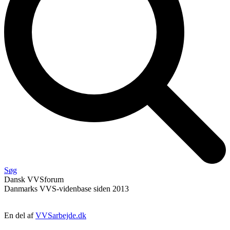
Søg
Dansk
VVS
forum
Danmarks VVS-videnbase siden 2013
En del af
VVSarbejde.dk