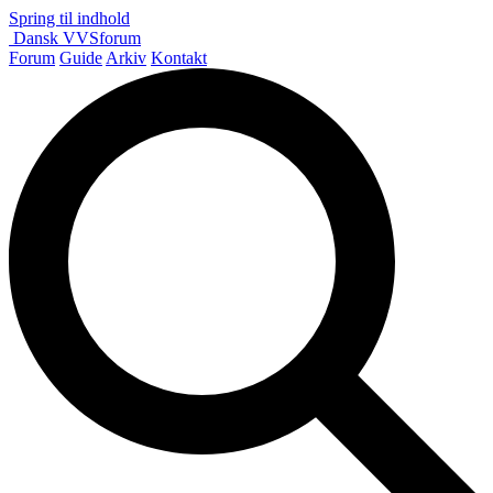
Spring til indhold
Dansk
VVS
forum
Forum
Guide
Arkiv
Kontakt