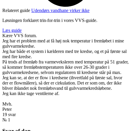
Relateret guide
Udendørs vandhane virker ikke
Løsningen forklaret trin-for-trin i vores VVS-guide.
Læs guide
Kære VVS forum.
Jeg har et problem med at få høj nok temperatur i fremløbet i mine
gulvvarmekredse.
Jeg har både et system i kælderen med tre kredse, og et på første sal
med fire kredse.
På trods af fremløb fra varmeveksleren med temperatur på 51 grader,
så kommer fremløbstemperaturen ikke over 26-30 grader i
gulvvarmekredsene, selvom regulatoren til kredsene står på max.
Jeg kan se, at der er flow i kredsene (ihvertfald på første sal, hvor
der er flowmålere), så der er cirkulation. Det er som om, der ikke
bliver iblandet nok fremløbsvand til gulvvarmekredsløbene.
Jeg kan ikke tage ventilerne af.
Mvh.
Peter
19 svar
№ 1
Svar af dan