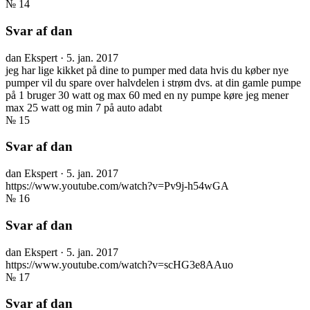
№ 14
Svar af dan
dan
Ekspert
·
5. jan. 2017
jeg har lige kikket på dine to pumper med data hvis du køber nye
pumper vil du spare over halvdelen i strøm dvs. at din gamle pumpe
på 1 bruger 30 watt og max 60 med en ny pumpe køre jeg mener
max 25 watt og min 7 på auto adabt
№ 15
Svar af dan
dan
Ekspert
·
5. jan. 2017
https://www.youtube.com/watch?v=Pv9j-h54wGA
№ 16
Svar af dan
dan
Ekspert
·
5. jan. 2017
https://www.youtube.com/watch?v=scHG3e8AAuo
№ 17
Svar af dan