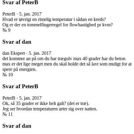
Svar af PeterB
PeterB
·
5. jan. 2017
Hvad er iøvrigt en rimelig temperatur i sådan en kreds?
Og er der en tommelfingerregel for flowhastighed pr kvm?
№ 9
Svar af dan
dan
Ekspert
·
5. jan. 2017
det kommer an på om du har trægulv max 40 grader har du beton
max er det lige meget men du skal holde det så lavt som muligt for at
spere på energien.
№ 10
Svar af PeterB
PeterB
·
5. jan. 2017
Ok, så 35 grader er ikke helt galt? (det er træ).
Jeg ser hvordan temperaturen arter sig over natten.
№ 11
Svar af dan