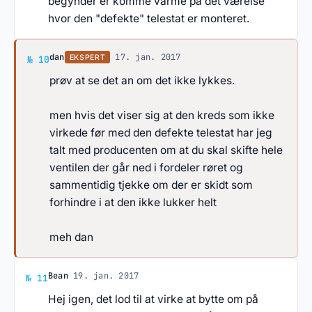
begynder er komme varme på det værelse
hvor den "defekte" telestat er monteret.
Svar af dan
dan
·
17. jan. 2017
EKSPERT
№ 10
prøv at se det an om det ikke lykkes.
men hvis det viser sig at den kreds som ikke
virkede før med den defekte telestat har jeg
talt med producenten om at du skal skifte hele
ventilen der går ned i fordeler røret og
sammentidig tjekke om der er skidt som
forhindre i at den ikke lukker helt
meh dan
Svar af Bean
Bean
·
19. jan. 2017
№ 11
Hej igen, det lod til at virke at bytte om på