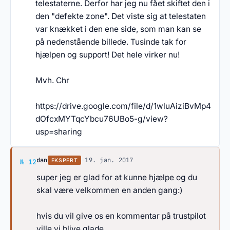
telestaterne. Derfor har jeg nu fået skiftet den i
den "defekte zone". Det viste sig at telestaten
var knækket i den ene side, som man kan se
på nedenstående billede. Tusinde tak for
hjælpen og support! Det hele virker nu!
Mvh. Chr
https://drive.google.com/file/d/1wluAiziBvMp4
dOfcxMYTqcYbcu76UBo5-g/view?
usp=sharing
Svar af dan
dan
·
19. jan. 2017
EKSPERT
№ 12
super jeg er glad for at kunne hjælpe og du
skal være velkommen en anden gang:)
hvis du vil give os en kommentar på trustpilot
ville vi blive glade