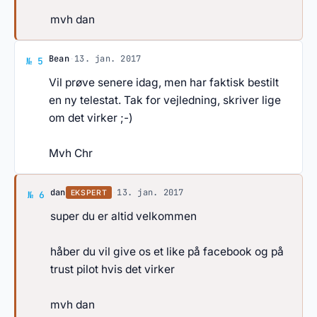
mvh dan
Svar af Bean
Bean
·
13. jan. 2017
№ 5
Vil prøve senere idag, men har faktisk bestilt
en ny telestat. Tak for vejledning, skriver lige
om det virker ;-)
Mvh Chr
Svar af dan
dan
·
13. jan. 2017
EKSPERT
№ 6
super du er altid velkommen
håber du vil give os et like på facebook og på
trust pilot hvis det virker
mvh dan