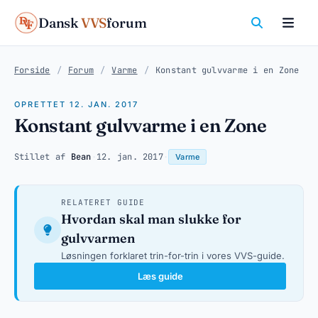
Dansk
VVS
forum
Forside
/
Forum
/
Varme
/
Konstant gulvvarme i en Zone
OPRETTET 12. JAN. 2017
Konstant gulvvarme i en Zone
Stillet af
Bean
·
12. jan. 2017
·
Varme
RELATERET GUIDE
Hvordan skal man slukke for
gulvvarmen
Løsningen forklaret trin-for-trin i vores VVS-guide.
Læs guide