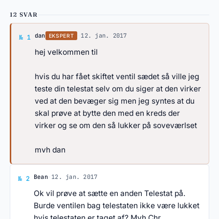
12 SVAR
Svar af dan
dan
·
12. jan. 2017
EKSPERT
№ 1
hej velkommen til
hvis du har fået skiftet ventil sædet så ville jeg
teste din telestat selv om du siger at den virker
ved at den bevæger sig men jeg syntes at du
skal prøve at bytte den med en kreds der
virker og se om den så lukker på soveværlset
mvh dan
Svar af Bean
Bean
·
12. jan. 2017
№ 2
Ok vil prøve at sætte en anden Telestat på.
Burde ventilen bag telestaten ikke være lukket
hvis telestaten er taget af? Mvh Chr