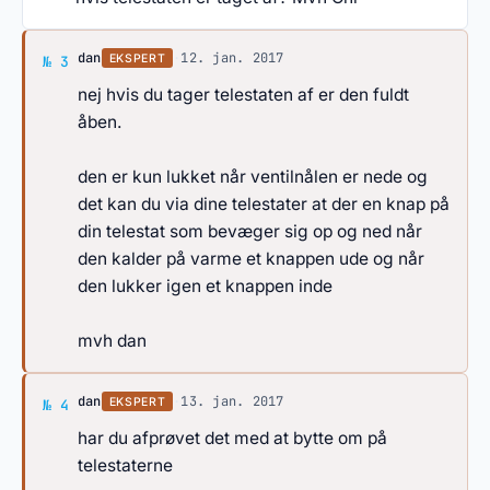
Svar af dan
dan
·
12. jan. 2017
EKSPERT
№ 3
nej hvis du tager telestaten af er den fuldt
åben.
den er kun lukket når ventilnålen er nede og
det kan du via dine telestater at der en knap på
din telestat som bevæger sig op og ned når
den kalder på varme et knappen ude og når
den lukker igen et knappen inde
mvh dan
Svar af dan
dan
·
13. jan. 2017
EKSPERT
№ 4
har du afprøvet det med at bytte om på
telestaterne