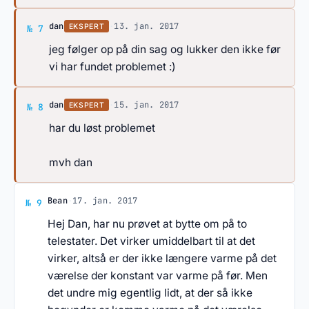
Svar af dan
dan
·
13. jan. 2017
EKSPERT
№ 7
jeg følger op på din sag og lukker den ikke før
vi har fundet problemet :)
Svar af dan
dan
·
15. jan. 2017
EKSPERT
№ 8
har du løst problemet
mvh dan
Svar af Bean
Bean
·
17. jan. 2017
№ 9
Hej Dan, har nu prøvet at bytte om på to
telestater. Det virker umiddelbart til at det
virker, altså er der ikke længere varme på det
værelse der konstant var varme på før. Men
det undre mig egentlig lidt, at der så ikke