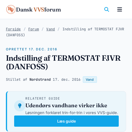
Dansk
VVS
forum
Forside
/
Forum
/
Vand
/
Indstilling af TERMOSTAT FJVR
(DANFOSS)
OPRETTET 17. DEC. 2016
Indstilling af TERMOSTAT FJVR
(DANFOSS)
Stillet af
Nordstrand
·
17. dec. 2016
·
Vand
RELATERET GUIDE
Udendørs vandhane virker ikke
Løsningen forklaret trin-for-trin i vores VVS-guide.
Læs guide