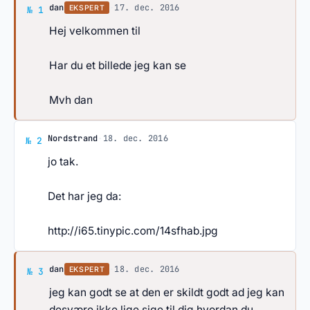
Svar af dan
dan
·
17. dec. 2016
EKSPERT
№ 1
Hej velkommen til
Har du et billede jeg kan se
Mvh dan
Svar af Nordstrand
Nordstrand
·
18. dec. 2016
№ 2
jo tak.
Det har jeg da:
http://i65.tinypic.com/14sfhab.jpg
Svar af dan
dan
·
18. dec. 2016
EKSPERT
№ 3
jeg kan godt se at den er skildt godt ad jeg kan
desvære ikke lige sige til dig hvordan du