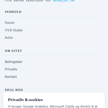
Vandpjat.dk
Find danske badesteder hos
INDHOLD
Forum
VVS-Guide
Arkiv
OM SITET
Betingelser
Privatliv
Kontakt
FØLG MED
Privatliv & cookies
RSS-feed
Vi bruger Google Analytics, Microsoft Clarity og Ahrefs til at