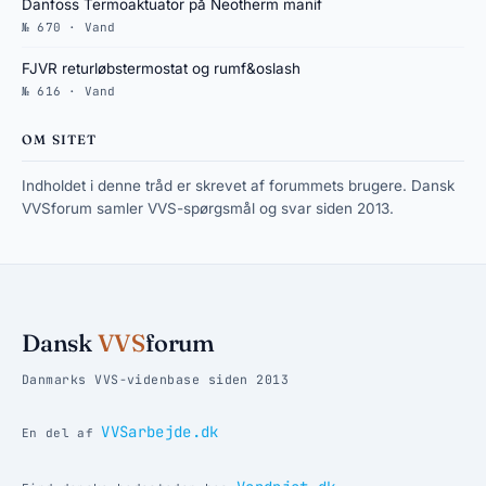
Danfoss Termoaktuator på Neotherm manif
№ 670 · Vand
FJVR returløbstermostat og rumf&oslash
№ 616 · Vand
OM SITET
Indholdet i denne tråd er skrevet af forummets brugere. Dansk
VVSforum samler VVS-spørgsmål og svar siden 2013.
Dansk
VVS
forum
Danmarks VVS-videnbase siden 2013
VVSarbejde.dk
En del af