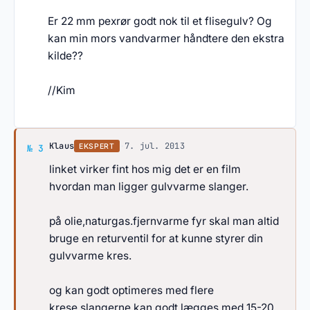
Er 22 mm pexrør godt nok til et flisegulv? Og
kan min mors vandvarmer håndtere den ekstra
kilde??
//Kim
Svar af Klaus
Klaus
·
7. jul. 2013
EKSPERT
№ 3
linket virker fint hos mig det er en film
hvordan man ligger gulvvarme slanger.
på olie,naturgas.fjernvarme fyr skal man altid
bruge en returventil for at kunne styrer din
gulvvarme kres.
og kan godt optimeres med flere
krese,slangerne kan godt lægges med 15-20