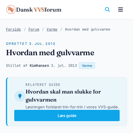
Dansk
VVS
forum
Forside
/
Forum
/
Varme
/
Hvordan med gulvvarme
OPRETTET 3. JUL. 2013
Hvordan med gulvvarme
Stillet af
KimHansen
·
3. jul. 2013
·
Varme
RELATERET GUIDE
Hvordan skal man slukke for
gulvvarmen
Løsningen forklaret trin-for-trin i vores VVS-guide.
Læs guide