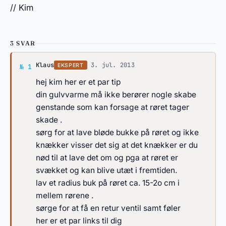
// Kim
3 SVAR
Svar af Klaus
Klaus
·
3. jul. 2013
EKSPERT
№ 1
hej kim her er et par tip
din gulvvarme må ikke berører nogle skabe
genstande som kan forsage at røret tager
skade .
sørg for at lave bløde bukke på røret og ikke
knækker visser det sig at det knækker er du
nød til at lave det om og pga at røret er
svækket og kan blive utæt i fremtiden.
lav et radius buk på røret ca. 15-2o cm i
mellem rørene .
sørge for at få en retur ventil samt føler
her er et par links til dig