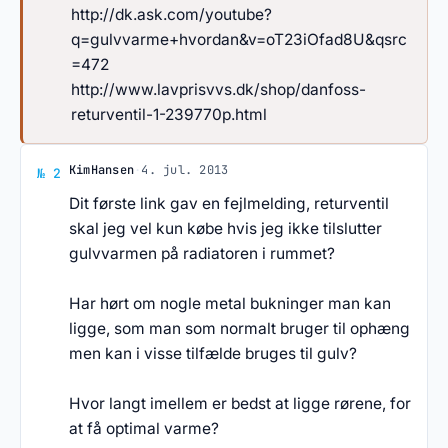
http://dk.ask.com/youtube?
q=gulvvarme+hvordan&v=oT23iOfad8U&qsrc
=472
http://www.lavprisvvs.dk/shop/danfoss-
returventil-1-239770p.html
Svar af KimHansen
KimHansen
·
4. jul. 2013
№ 2
Dit første link gav en fejlmelding, returventil
skal jeg vel kun købe hvis jeg ikke tilslutter
gulvvarmen på radiatoren i rummet?
Har hørt om nogle metal bukninger man kan
ligge, som man som normalt bruger til ophæng
men kan i visse tilfælde bruges til gulv?
Hvor langt imellem er bedst at ligge rørene, for
at få optimal varme?