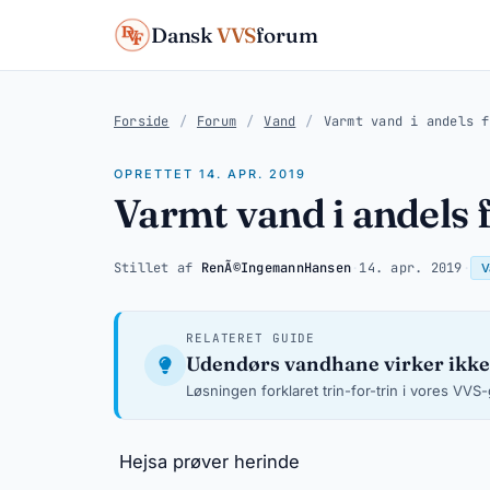
Dansk
VVS
forum
Forside
/
Forum
/
Vand
/
Varmt vand i andels f
OPRETTET 14. APR. 2019
Varmt vand i andels 
Stillet af
RenÃ©IngemannHansen
·
14. apr. 2019
·
V
RELATERET GUIDE
Udendørs vandhane virker ikke
Løsningen forklaret trin-for-trin i vores VVS
Hejsa prøver herinde