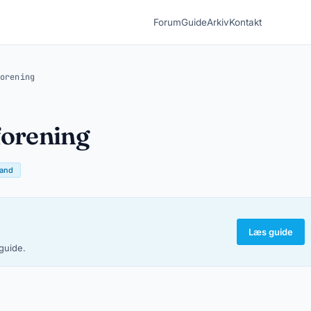
Forum
Guide
Arkiv
Kontakt
orening
forening
and
Læs guide
-guide.