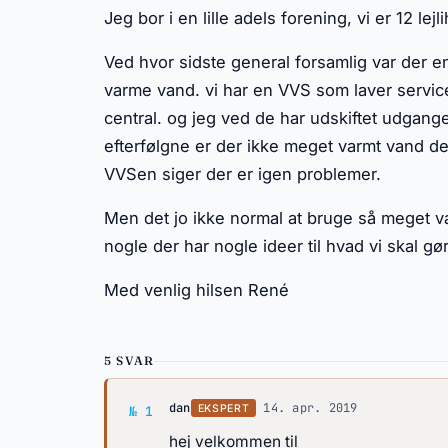
Jeg bor i en lille adels forening, vi er 12 lej
Ved hvor sidste general forsamlig var der e
varme vand. vi har en VVS som laver servic
central. og jeg ved de har udskiftet udgan
efterfølgne er der ikke meget varmt vand d
VVSen siger der er igen problemer.
Men det jo ikke normal at bruge så meget van
nogle der har nogle ideer til hvad vi skal g
Med venlig hilsen René
5 SVAR
Svar af dan
dan
·
14. apr. 2019
EKSPERT
№ 1
hej velkommen til