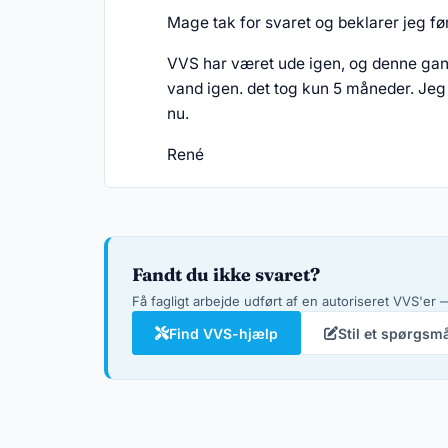
Mage tak for svaret og beklarer jeg fø
VVS har været ude igen, og denne gang 
vand igen. det tog kun 5 måneder. Jeg v
nu.
René
Fandt du ikke svaret?
Få fagligt arbejde udført af en autoriseret VVS'er —
Find VVS-hjælp
Stil et spørgsm