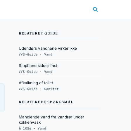
RELATERET GUIDE
Udendørs vandhane virker ikke
VVS-Guide · Vand
Stophane sidder fast
VVS-Guide · Vand
Afkalkning af toilet
VVS-Guide · Sanitet
RELATEREDE SPØRGSMÅL
Manglende vand fra vandrør under
køkkenvask
№ 1086 · Vand