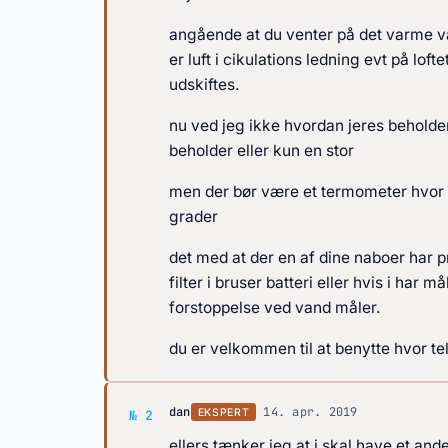
angående at du venter på det varme va
er luft i cikulations ledning evt på lof
udskiftes.
nu ved jeg ikke hvordan jeres beholder 
beholder eller kun en stor
men der bør være et termometer hvor a
grader
det med at der en af dine naboer har
filter i bruser batteri eller hvis i har
forstoppelse ved vand måler.
du er velkommen til at benytte hvor t
Svar af dan
dan
·
14. apr. 2019
EKSPERT
№ 2
ellers tænker jeg at i skal have et an