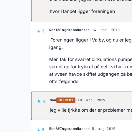
hvor i landet ligger foreningen
Svar af RenÃ©IngemannHanse
RenÃ©IngemannHansen
·
14. apr. 2019
№ 3
Foreningen ligger i Valby, og nu er jeg
igang.
Men tak for svarret cirkulations pumpe
skruet op for trykket på det. vi har k
at vvsen havde skiftet udgangen på be
efterfølgende.
Svar af dan
dan
·
18. apr. 2019
EKSPERT
№ 4
jeg ville tjrkke om der er problemer m
Svar af RenÃ©IngemannHanse
RenÃ©IngemannHansen
·
5. maj 2019
№ 5