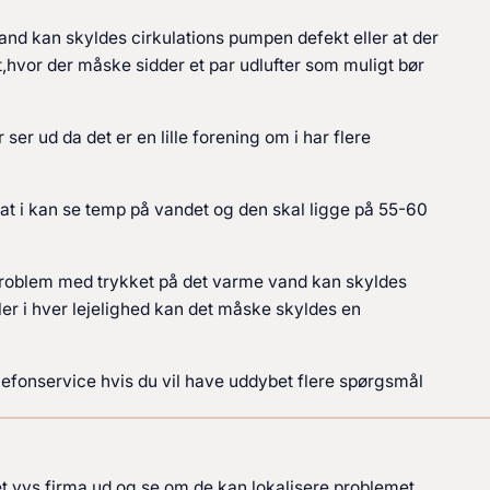
nd kan skyldes cirkulations pumpen defekt eller at der
tet,hvor der måske sidder et par udlufter som muligt bør
ser ud da det er en lille forening om i har flere
t i kan se temp på vandet og den skal ligge på 55-60
 problem med trykket på det varme vand kan skyldes
 måler i hver lejelighed kan det måske skyldes en
elefonservice hvis du vil have uddybet flere spørgsmål
det vvs firma ud og se om de kan lokalisere problemet.