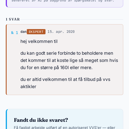
Genereret af AI på baggrund af spørgsmålet og svar.
1 SVAR
Svar af dan
dan
·
15. apr. 2020
EKSPERT
№ 1
hej velkommen til
du kan godt serie forbinde to beholdere men
det kommer til at koste lige så meget som hvis
du for en større på 160l eller mere.
du er altid velkommen til at få tilbud på vvs
aktikler
Fandt du ikke svaret?
Få fagligt arbejde udført af en autoriseret VVS'er — eller