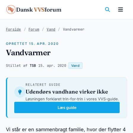
Dansk
VVS
forum
Forside
/
Forum
/
Vand
/
Vandvarmer
OPRETTET 15. APR. 2020
Vandvarmer
Stillet af
TSB
·
15. apr. 2020
·
Vand
RELATERET GUIDE
Udendørs vandhane virker ikke
Løsningen forklaret trin-for-trin i vores VVS-guide.
Læs guide
Vi står er en sammenbragt familie, hvor der flytter 4