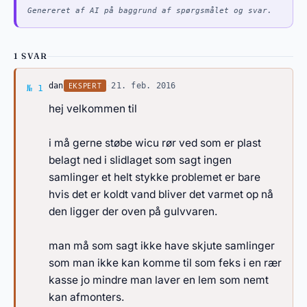
Genereret af AI på baggrund af spørgsmålet og svar.
1 SVAR
Svar af dan
EKSPERT
dan
·
21. feb. 2016
№ 1
hej velkommen til
i må gerne støbe wicu rør ved som er plast
belagt ned i slidlaget som sagt ingen
samlinger et helt stykke problemet er bare
hvis det er koldt vand bliver det varmet op nå
den ligger der oven på gulvvaren.
man må som sagt ikke have skjute samlinger
som man ikke kan komme til som feks i en rær
kasse jo mindre man laver en lem som nemt
kan afmonters.