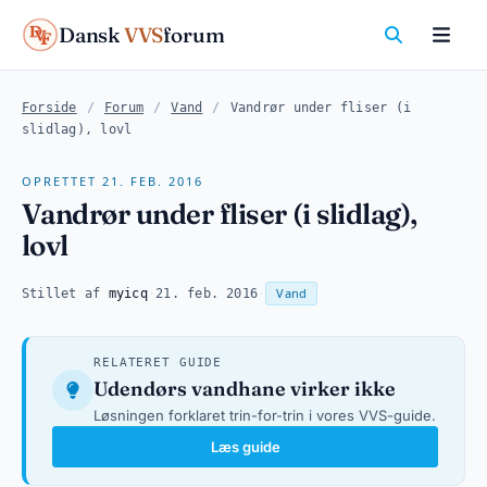
Dansk
VVS
forum
Forside
/
Forum
/
Vand
/
Vandrør under fliser (i
slidlag), lovl
OPRETTET 21. FEB. 2016
Vandrør under fliser (i slidlag),
lovl
Vand
Stillet af
myicq
·
21. feb. 2016
·
RELATERET GUIDE
Udendørs vandhane virker ikke
Løsningen forklaret trin-for-trin i vores VVS-guide.
Læs guide