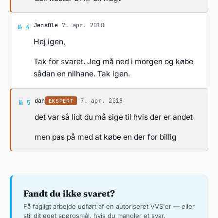
Svar af JensOle
JensOle
·
7. apr. 2018
№ 4
Hej igen,
Tak for svaret. Jeg må ned i morgen og købe
sådan en nilhane. Tak igen.
Svar af dan
dan
·
7. apr. 2018
EKSPERT
№ 5
det var så lidt du må sige til hvis der er andet
men pas på med at købe en der for billig
Fandt du ikke svaret?
Få fagligt arbejde udført af en autoriseret VVS'er — eller
stil dit eget spørgsmål, hvis du mangler et svar.