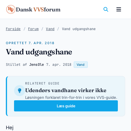
Dansk
VVS
forum
Forside
/
Forum
/
Vand
/
Vand udgangshane
OPRETTET 7. APR. 2018
Vand udgangshane
Stillet af
JensOle
·
7. apr. 2018
·
Vand
RELATERET GUIDE
Udendørs vandhane virker ikke
Løsningen forklaret trin-for-trin i vores VVS-guide.
Læs guide
Hej