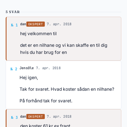
5 SVAR
Svar af dan
dan
·
7. apr. 2018
EKSPERT
№ 1
hej velkommen til
det er en nilhane og vi kan skaffe en til dig
hvis du har brug for en
Svar af JensOle
JensOle
·
7. apr. 2018
№ 2
Hej igen,
Tak for svaret. Hvad koster sådan en nilhane?
På forhånd tak for svaret.
Svar af dan
dan
·
7. apr. 2018
EKSPERT
№ 3
den koster 61 kr ex fragt