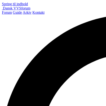
Spring til indhold
Dansk
VVS
forum
Forum
Guide
Arkiv
Kontakt