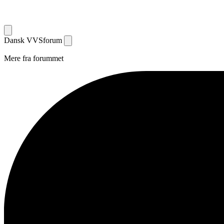
Dansk
VVS
forum
Mere fra forummet