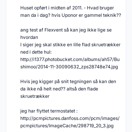
Huset opført i midten af 2011. - Hvad bruger
man da i dag? hvis Uponor er gammel teknik??
ang test af Flexvent så kan jeg ikke lige se
hvordan
I siger jeg skal stikke en lille flad skruetrækker
ned i dette hul:
http://i1377.photobucket.com/albums/ah57/Bu
shimoo/2014-11-30090632_zps28748e74.jpg
Hvis jeg kigger på snit tegningen så kan den
da ikke nå helt ned?? altså den flade
skruetrækker
jeg har flyttet termostatet :
http://pcmpictures.danfoss.com/pcm/images/
pcmpictures/ImageCache/298719_20_3.jpg