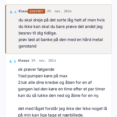
Svar af Klaus
Klaus
·
29. nov. 2014
EKSPERT
№ 4
du skal dreje på det sorte låg helt af men hvis
du ikke kan skal du bare prøve det andet jeg
besrev til dig tidlige.
prøv løst at banke på den med en hård metal
genstand
Svar af Always
Always
·
29. nov. 2014
№ 5
ok prøver følgende
1:lad pumpen køre på max
2:luk alle dine kredse og åben for en af
gangen lad den køre en time efter et par timer
kan du så lukke den ned og åbne for en ny.
det med låget forstår jeg ikke der ikke noget lå
på min kan lige tage et nærbillede.