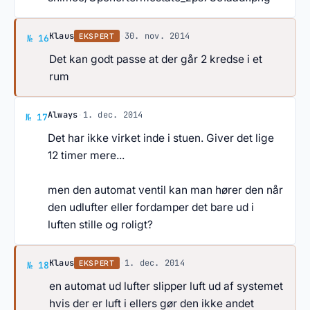
Svar af Klaus
Klaus
·
30. nov. 2014
EKSPERT
№ 16
Det kan godt passe at der går 2 kredse i et
rum
Svar af Always
Always
·
1. dec. 2014
№ 17
Det har ikke virket inde i stuen. Giver det lige
12 timer mere...
men den automat ventil kan man hører den når
den udlufter eller fordamper det bare ud i
luften stille og roligt?
Svar af Klaus
Klaus
·
1. dec. 2014
EKSPERT
№ 18
en automat ud lufter slipper luft ud af systemet
hvis der er luft i ellers gør den ikke andet