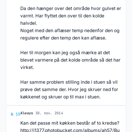
Da den hænger over det område hvor gulvet er
varmt. Har flyttet den over til den kolde
halvdel.
Noget med den aflæser temp nedenfor den og
regulere efter den temp den kan aflæse.
Her til morgen kan jeg også mærke at det
blevet varmere på det kolde område så det har
virket.
Har samme problem stilling inde i stuen så vil
prøve det samme der. Hvor jeg skruer ned for
køkkenet og skruer op til max i stuen.
Svar af Always
Always
·
30. nov. 2014
№ 15
Kan det passe mit køkken består af to kredse?
http://i1377.photobucket.com/albums/ah57/Bu