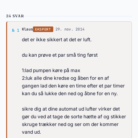
24 SVAR
Svar af Klaus
Klaus
·
29. nov. 2014
EKSPERT
№ 1
det er ikke sikkert at det er luft.
du kan prøve et par små ting først
1:lad pumpen køre på max
2:luk alle dine kredse og åben for en af
gangen lad den køre en time efter et par timer
kan du så lukke den ned og åbne for en ny.
sikre dig at dine automat ud lufter virker det
gør du ved at tage de sorte hætte af og stikker
skruge trækker ned og ser om der kommer
vand ud.