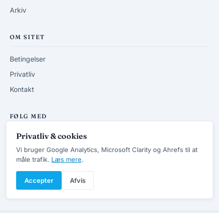
Arkiv
OM SITET
Betingelser
Privatliv
Kontakt
FØLG MED
Privatliv & cookies
RSS-feed
Vi bruger Google Analytics, Microsoft Clarity og Ahrefs til at
måle trafik.
Læs mere
.
Accepter
Afvis
© 2013-2026 DanskVVSforum.dk
v7.4 · Opdateret 20/6 2026