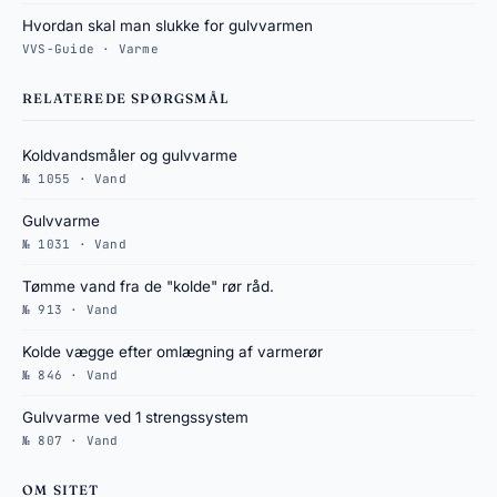
Hvordan skal man slukke for gulvvarmen
VVS-Guide · Varme
RELATEREDE SPØRGSMÅL
Koldvandsmåler og gulvvarme
№ 1055 · Vand
Gulvvarme
№ 1031 · Vand
Tømme vand fra de "kolde" rør råd.
№ 913 · Vand
Kolde vægge efter omlægning af varmerør
№ 846 · Vand
Gulvvarme ved 1 strengssystem
№ 807 · Vand
OM SITET