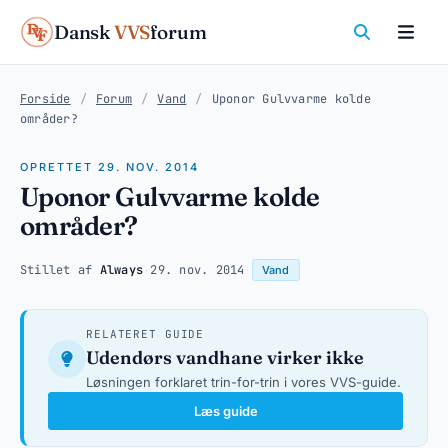
Dansk
VVS
forum
Forside
/
Forum
/
Vand
/
Uponor Gulvvarme kolde
områder?
OPRETTET 29. NOV. 2014
Uponor Gulvvarme kolde
områder?
Stillet af
Always
·
29. nov. 2014
·
Vand
RELATERET GUIDE
Udendørs vandhane virker ikke
Løsningen forklaret trin-for-trin i vores VVS-guide.
Læs guide