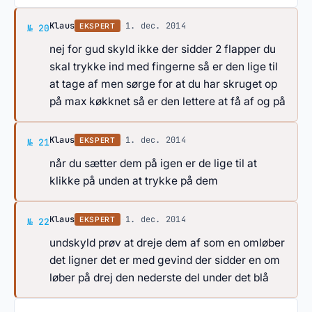
Svar af Klaus
Klaus
·
1. dec. 2014
EKSPERT
№ 20
nej for gud skyld ikke der sidder 2 flapper du
skal trykke ind med fingerne så er den lige til
at tage af men sørge for at du har skruget op
på max køkknet så er den lettere at få af og på
Svar af Klaus
Klaus
·
1. dec. 2014
EKSPERT
№ 21
når du sætter dem på igen er de lige til at
klikke på unden at trykke på dem
Svar af Klaus
Klaus
·
1. dec. 2014
EKSPERT
№ 22
undskyld prøv at dreje dem af som en omløber
det ligner det er med gevind der sidder en om
løber på drej den nederste del under det blå