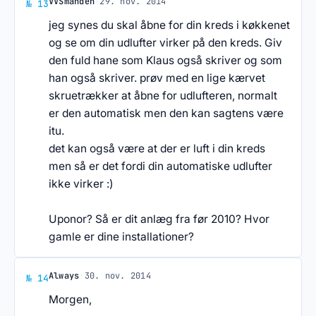
Svar af VVSmanden
VVSmanden
·
29. nov. 2014
№ 13
jeg synes du skal åbne for din kreds i køkkenet
og se om din udlufter virker på den kreds. Giv
den fuld hane som Klaus også skriver og som
han også skriver. prøv med en lige kærvet
skruetrækker at åbne for udlufteren, normalt
er den automatisk men den kan sagtens være
itu.
det kan også være at der er luft i din kreds
men så er det fordi din automatiske udlufter
ikke virker :)
Uponor? Så er dit anlæg fra før 2010? Hvor
gamle er dine installationer?
Svar af Always
Always
·
30. nov. 2014
№ 14
Morgen,