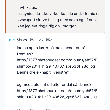
mvh klaus.
ps syntes du ikke virker kan du under kontakt
vvsexpert skrive til mig med navn og tlf.nr så
kan jeg evt ringe dig op i morgen
Svar af Always
Always
·
29. nov. 2014
№ 2
lad pumpen kører på max mener du så
fremløb?
http://i1377.photobucket.com/albums/ah57/Bu
shimoo/2014-11-29140707_zps53b1198d.jpg
Denne dreje knap til venstre?
og med automat udlufter er det så denne?
http://i1377.photobucket.com/albums/ah57/Bu
shimoo/2014-11-29140626_zps5337e4ac.jpg