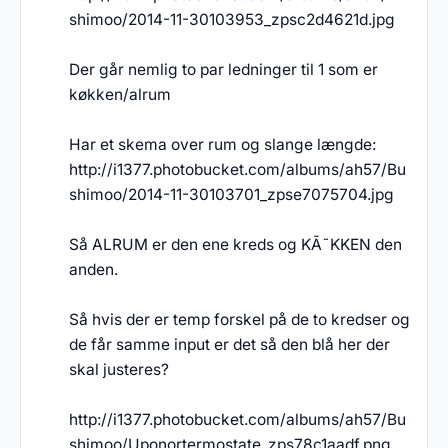
shimoo/2014-11-30103953_zpsc2d4621d.jpg
Der går nemlig to par ledninger til 1 som er
køkken/alrum
Har et skema over rum og slange længde:
http://i1377.photobucket.com/albums/ah57/Bu
shimoo/2014-11-30103701_zpse7075704.jpg
Så ALRUM er den ene kreds og KÃ˜KKEN den
anden.
Så hvis der er temp forskel på de to kredser og
de får samme input er det så den blå her der
skal justeres?
http://i1377.photobucket.com/albums/ah57/Bu
shimoo/Uponortermostate_zps78c1aadf.png