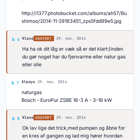
http://i1377.photobucket.com/albums/ah57/Bu
shimoo/2014-11-29163451_zps5fdd99e5.jpg
Svar af Klaus
Klaus
·
29. nov. 2014
EKSPERT
№ 6
Ha ha ok dit låg er væk så er det klart:)inden
du gør noget har du fjenvarme eller natur gas
eller olie
Svar af Always
Always
·
29. nov. 2014
№ 7
naturgas
Bosch - EuroPur ZSBE 16-3 A - 3-16 kW
Svar af Klaus
Klaus
·
29. nov. 2014
EKSPERT
№ 8
Ok lav lige det trick,med pumpen og åbne for
en kres af gangen og lad mig hører hvordan