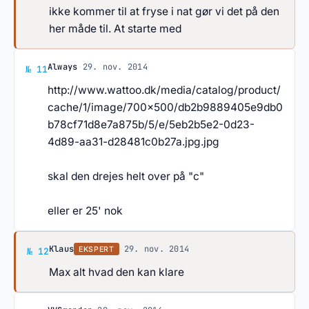
ikke kommer til at fryse i nat gør vi det på den
her måde til. At starte med
Svar af Always
Always
·
29. nov. 2014
№ 11
http://www.wattoo.dk/media/catalog/product/
cache/1/image/700x500/db2b9889405e9db0
b78cf71d8e7a875b/5/e/5eb2b5e2-0d23-
4d89-aa31-d28481c0b27a.jpg.jpg
skal den drejes helt over på "c"
eller er 25' nok
Svar af Klaus
Klaus
·
29. nov. 2014
EKSPERT
№ 12
Max alt hvad den kan klare