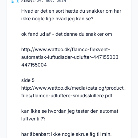
Svar af Always
Always
·
29. nov. 2014
№ 3
Hvad er det en sort hætte du snakker om har
ikke nogle lige hvad jeg kan se?
ok fand ud af - det denne du snakker om
http://www.wattoo.dk/flamco-flexvent-
automatisk-luftudlader-udlufter-447155003-
447155004
side 5
http://www.wattoo.dk/media/catalog/product_
files/flamco-udluftere-smudsskillere.pdf
kan ikke se hvordan jeg tester den automat
luftventil??
har åbenbart ikke nogle skruelåg til min.