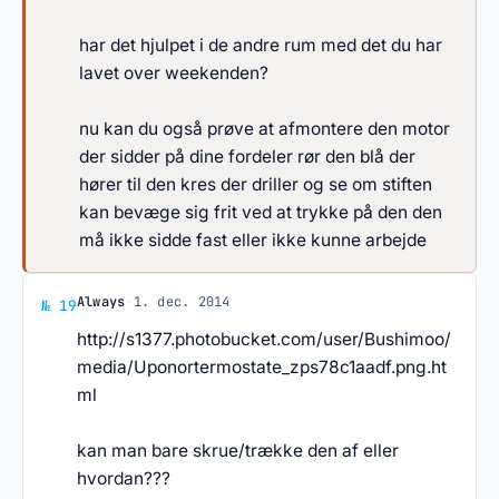
har det hjulpet i de andre rum med det du har
lavet over weekenden?
nu kan du også prøve at afmontere den motor
der sidder på dine fordeler rør den blå der
hører til den kres der driller og se om stiften
kan bevæge sig frit ved at trykke på den den
må ikke sidde fast eller ikke kunne arbejde
Svar af Always
Always
·
1. dec. 2014
№ 19
http://s1377.photobucket.com/user/Bushimoo/
media/Uponortermostate_zps78c1aadf.png.ht
ml
kan man bare skrue/trække den af eller
hvordan???