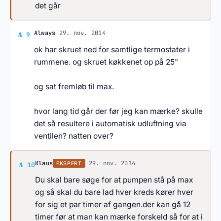
det går
Svar af Always
Always
·
29. nov. 2014
№ 9
ok har skruet ned for samtlige termostater i
rummene. og skruet køkkenet op på 25"
og sat fremløb til max.
hvor lang tid går der før jeg kan mærke? skulle
det så resultere i automatisk udluftning via
ventilen? natten over?
Svar af Klaus
Klaus
·
29. nov. 2014
EKSPERT
№ 10
Du skal bare søge for at pumpen stå på max
og så skal du bare lad hver kreds kører hver
for sig et par timer af gangen.der kan gå 12
timer før at man kan mærke forskeld så for at i