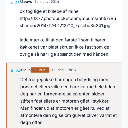
Svar af Always
Always
·
1. dec. 2014
№ 23
ok tog lige et billede af mine
http://i1377.photobucket.com/albums/ah57/Bu
shimoo/2014-12-01212710_zpsbbc35241.jpg
lade mærke til at den første 1 som tilhører
køkkenet var plast skruen ikke fast som de
øvrige så har lige spændt den med hånden.
Svar af Klaus
Klaus
·
1. dec. 2014
EKSPERT
№ 24
Det tror jeg ikke har nogen betydning men
prøv det ellers ville den bare varme hele tiden
Jeg har en fornemmelse på enten sidder
stiften fast ellers er motoren gået i stykker.
Man finder ud af motoren er gået itu ved at
afmontere den og se om gulvet bliver varmt et
døgn efter