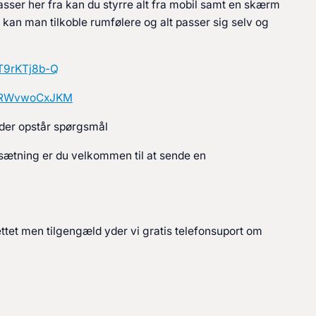
asser her fra kan du styrre alt fra mobil samt en skærm
t kan man tilkoble rumfølere og alt passer sig selv og
T9rKTj8b-Q
=sRWvwoCxJKM
s der opstår spørgsmål
sætning er du velkommen til at sende en
ttet men tilgengæld yder vi gratis telefonsuport om