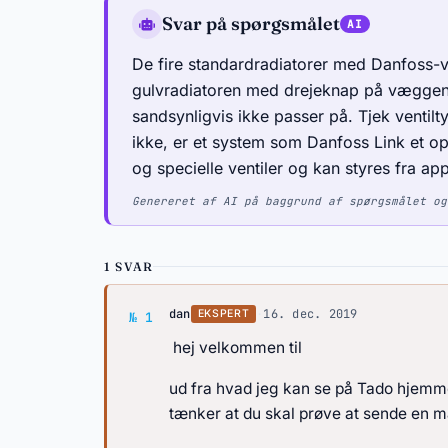
Svar på spørgsmålet
De fire standardradiatorer med Danfoss-v
gulvradiatoren med drejeknap på væggen 
sandsynligvis ikke passer på. Tjek ventil
ikke, er et system som Danfoss Link et op
og specielle ventiler og kan styres fra a
Genereret af AI på baggrund af spørgsmålet og
1 SVAR
Svar af dan
dan
·
16. dec. 2019
EKSPERT
№ 1
hej velkommen til
ud fra hvad jeg kan se på Tado hjemme
tænker at du skal prøve at sende en ma