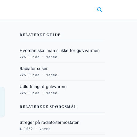
RELATERET GUIDE
Hvordan skal man slukke for gulvvarmen
VVS-Guide · Varme
Radiator suser
VVS-Guide · Varme
Udluftning af gulvvarme
VVS-Guide · Varme
RELATEREDE SPØRGSMÅL
Streger på radiatortermostaten
№ 1069 · Varme