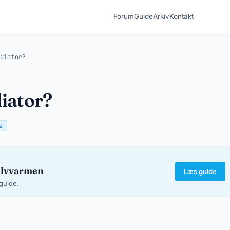
Forum
Guide
Arkiv
Kontakt
diator?
diator?
e
ulvvarmen
Læs guide
-guide.