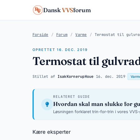
Dansk
VVS
forum
Forside
/
Forum
/
Varme
/
Termostat til gulvra
OPRETTET 16. DEC. 2019
Termostat til gulvra
Stillet af
IsakKornerupHoue
·
16. dec. 2019
·
Varm
RELATERET GUIDE
Hvordan skal man slukke for g
Løsningen forklaret trin-for-trin i vores VVS
Kære eksperter