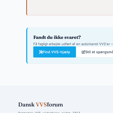
Fandt du ikke svaret?
Få fagligt arbejde udført af en autoriseret VVS'er —
Find VVS-hjælp
Stil et spørgsm
Dansk
VVS
forum
Danmarks VVS-videnbase siden 2013