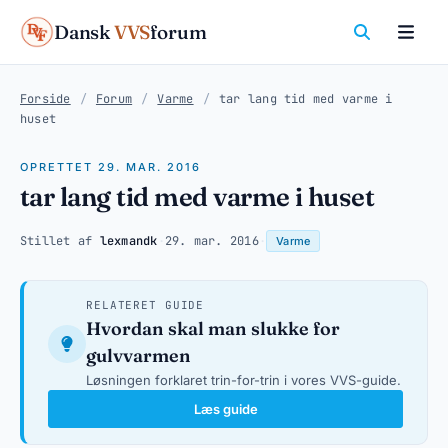
Dansk
VVS
forum
Forside
/
Forum
/
Varme
/
tar lang tid med varme i
huset
OPRETTET 29. MAR. 2016
tar lang tid med varme i huset
Stillet af
lexmandk
·
29. mar. 2016
·
Varme
RELATERET GUIDE
Hvordan skal man slukke for
gulvvarmen
Løsningen forklaret trin-for-trin i vores VVS-guide.
Læs guide