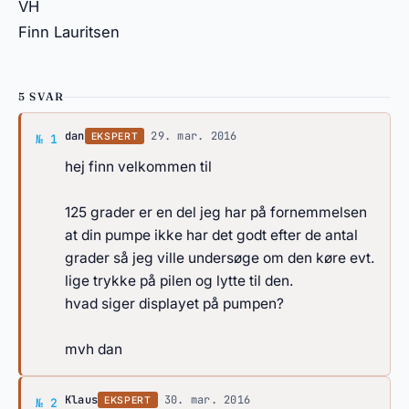
VH
Finn Lauritsen
5 SVAR
Svar af dan
dan
·
29. mar. 2016
EKSPERT
№ 1
hej finn velkommen til
125 grader er en del jeg har på fornemmelsen
at din pumpe ikke har det godt efter de antal
grader så jeg ville undersøge om den køre evt.
lige trykke på pilen og lytte til den.
hvad siger displayet på pumpen?
mvh dan
Svar af Klaus
Klaus
·
30. mar. 2016
EKSPERT
№ 2