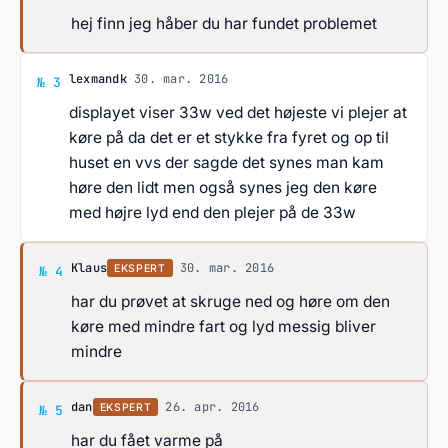
hej finn jeg håber du har fundet problemet
Svar af lexmandk
lexmandk
·
30. mar. 2016
№ 3
displayet viser 33w ved det højeste vi plejer at
køre på da det er et stykke fra fyret og op til
huset en vvs der sagde det synes man kam
høre den lidt men også synes jeg den køre
med højre lyd end den plejer på de 33w
Svar af Klaus
Klaus
·
30. mar. 2016
EKSPERT
№ 4
har du prøvet at skruge ned og høre om den
køre med mindre fart og lyd messig bliver
mindre
Svar af dan
dan
·
26. apr. 2016
EKSPERT
№ 5
har du fået varme på