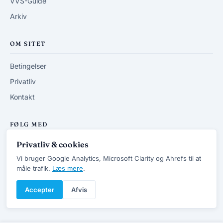
VVS-Guide
Arkiv
OM SITET
Betingelser
Privatliv
Kontakt
FØLG MED
Privatliv & cookies
RSS-feed
Vi bruger Google Analytics, Microsoft Clarity og Ahrefs til at
måle trafik.
Læs mere
.
Accepter
Afvis
© 2013-2026 DanskVVSforum.dk
v7.4 · Opdateret 20/6 2026