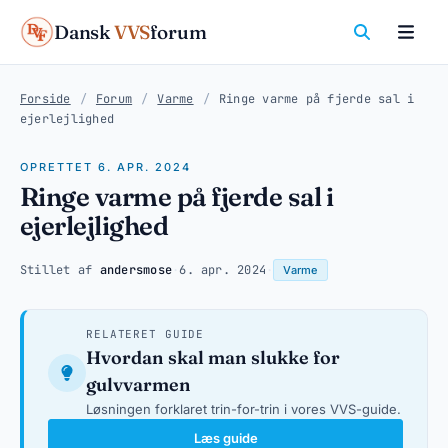
Dansk
VVS
forum
Forside
/
Forum
/
Varme
/
Ringe varme på fjerde sal i
ejerlejlighed
OPRETTET 6. APR. 2024
Ringe varme på fjerde sal i
ejerlejlighed
Stillet af
andersmose
·
6. apr. 2024
·
Varme
RELATERET GUIDE
Hvordan skal man slukke for
gulvvarmen
Løsningen forklaret trin-for-trin i vores VVS-guide.
Læs guide