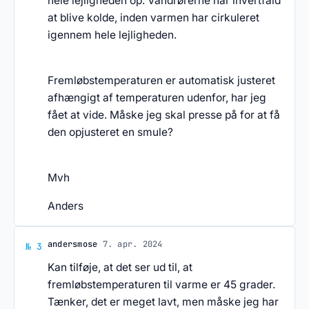
hele lejligheden op. Vandrørerne når ihvertfald
at blive kolde, inden varmen har cirkuleret
igennem hele lejligheden.
Fremløbstemperaturen er automatisk justeret
afhængigt af temperaturen udenfor, har jeg
fået at vide. Måske jeg skal presse på for at få
den opjusteret en smule?
Mvh
Anders
Svar af andersmose
andersmose
·
7. apr. 2024
№ 3
Kan tilføje, at det ser ud til, at
fremløbstemperaturen til varme er 45 grader.
Tænker, det er meget lavt, men måske jeg har