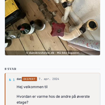
8 SVAR
Svar af dan
dan
·
7. apr. 2024
EKSPERT
№ 1
Hej velkommen til
Hvordan er varme hos de andre på øverste
etage?