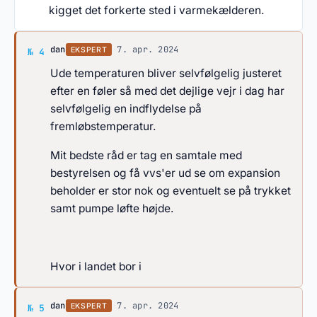
kigget det forkerte sted i varmekælderen.
Svar af dan
dan
·
7. apr. 2024
EKSPERT
№ 4
Ude temperaturen bliver selvfølgelig justeret
efter en føler så med det dejlige vejr i dag har
selvfølgelig en indflydelse på
fremløbstemperatur.
Mit bedste råd er tag en samtale med
bestyrelsen og få vvs'er ud se om expansion
beholder er stor nok og eventuelt se på trykket
samt pumpe løfte højde.
Hvor i landet bor i
Svar af dan
dan
·
7. apr. 2024
EKSPERT
№ 5