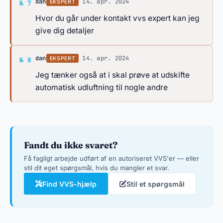
Svar af dan
dan
·
14. apr. 2024
EKSPERT
№ 7
Hvor du går under kontakt vvs expert kan jeg
give dig detaljer
Svar af dan
dan
·
14. apr. 2024
EKSPERT
№ 8
Jeg tænker også at i skal prøve at udskifte
automatisk udluftning til nogle andre
Fandt du ikke svaret?
Få fagligt arbejde udført af en autoriseret VVS'er — eller
stil dit eget spørgsmål, hvis du mangler et svar.
Find VVS-hjælp
Stil et spørgsmål