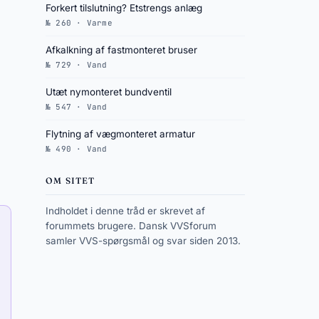
Forkert tilslutning? Etstrengs anlæg
№ 260 · Varme
Afkalkning af fastmonteret bruser
№ 729 · Vand
Utæt nymonteret bundventil
№ 547 · Vand
Flytning af vægmonteret armatur
№ 490 · Vand
OM SITET
Indholdet i denne tråd er skrevet af
forummets brugere. Dansk VVSforum
samler VVS-spørgsmål og svar siden 2013.