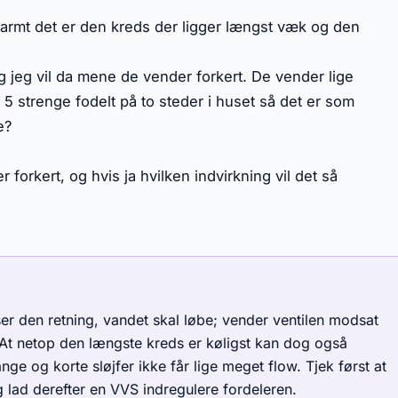
 varmt det er den kreds der ligger længst væk og den
og jeg vil da mene de vender forkert. De vender lige
 strenge fodelt på to steder i huset så det er som
e?
forkert, og hvis ja hvilken indvirkning vil det så
iser den retning, vandet skal løbe; vender ventilen modsat
 At netop den længste kreds er køligst kan dog også
ge og korte sløjfer ikke får lige meget flow. Tjek først at
og lad derefter en VVS indregulere fordeleren.