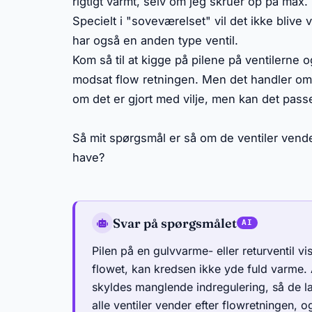
rigtigt varmt, selv om jeg skruer op på max.
Specielt i "soveværelset" vil det ikke blive
har også en anden type ventil.
Kom så til at kigge på pilene på ventilerne 
modsat flow retningen. Men det handler om 5
om det er gjort med vilje, men kan det pass
Så mit spørgsmål er så om de ventiler vender 
have?
Svar på spørgsmålet
Pilen på en gulvvarme- eller returventil v
flowet, kan kredsen ikke yde fuld varme.
skyldes manglende indregulering, så de lan
alle ventiler vender efter flowretningen, 