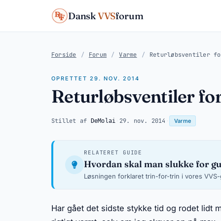
Dansk
VVS
forum
Forside
/
Forum
/
Varme
/
Returløbsventiler fo
OPRETTET 29. NOV. 2014
Returløbsventiler fo
Stillet af
·
29. nov. 2014
·
DeMolai
Varme
RELATERET GUIDE
Hvordan skal man slukke for g
Løsningen forklaret trin-for-trin i vores VVS
Har gået det sidste stykke tid og rodet lidt