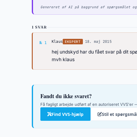
Genereret af AI på baggrund af spørgsmålet og
1 SVAR
Svar af Klaus
·
18. maj 2015
Klaus
EKSPERT
№ 1
hej undskyd har du fået svar på dit s
mvh klaus
Fandt du ikke svaret?
Få fagligt arbejde udført af en autoriseret VVS'er —
Find VVS-hjælp
Stil et spørgsmå