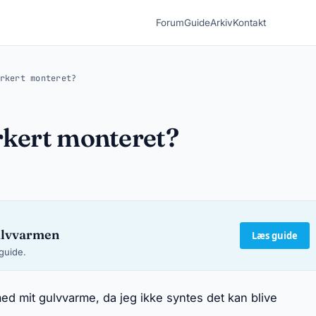
Forum
Guide
Arkiv
Kontakt
rkert monteret?
rkert monteret?
ulvvarmen
Læs guide
-guide.
 med mit gulvvarme, da jeg ikke syntes det kan blive