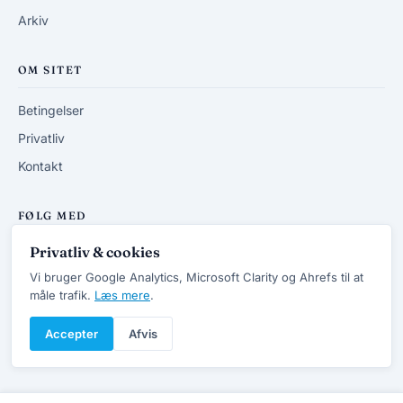
Arkiv
OM SITET
Betingelser
Privatliv
Kontakt
FØLG MED
Privatliv & cookies
RSS-feed
Vi bruger Google Analytics, Microsoft Clarity og Ahrefs til at
måle trafik.
Læs mere
.
Accepter
Afvis
© 2013-2026 DanskVVSforum.dk
v7.4 · Opdateret 20/6 2026