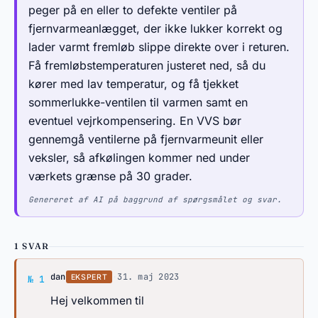
peger på en eller to defekte ventiler på
fjernvarmeanlægget, der ikke lukker korrekt og
lader varmt fremløb slippe direkte over i returen.
Få fremløbstemperaturen justeret ned, så du
kører med lav temperatur, og få tjekket
sommerlukke-ventilen til varmen samt en
eventuel vejrkompensering. En VVS bør
gennemgå ventilerne på fjernvarmeunit eller
veksler, så afkølingen kommer ned under
værkets grænse på 30 grader.
Genereret af AI på baggrund af spørgsmålet og svar.
1 SVAR
Svar af dan
dan
·
31. maj 2023
EKSPERT
№ 1
Hej velkommen til