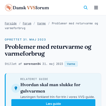
Dansk
VVS
forum
Forside
/
Forum
/
Varme
/
Problemer med returvarme og
varmeforbrug
OPRETTET 31. MAJ 2023
Problemer med returvarme og
varmeforbrug
Stillet af
sorensen84
·
31. maj 2023
·
Varme
RELATERET GUIDE
Hvordan skal man slukke for
gulvvarmen
Løsningen forklaret trin-for-trin i vores VVS-guide.
Læs guide