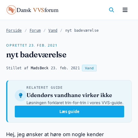
Dansk
VVS
forum
Forside
/
Forum
/
Vand
/
nyt badeværelse
OPRETTET 23. FEB. 2021
nyt badeværelse
Vand
Stillet af
MadsBeck
·
23. feb. 2021
·
RELATERET GUIDE
Udendørs vandhane virker ikke
Løsningen forklaret trin-for-trin i vores VVS-guide.
Læs guide
Hej, jeg ønsker at høre om nogle kender