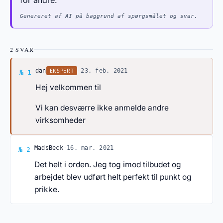
for andre.
Genereret af AI på baggrund af spørgsmålet og svar.
2 SVAR
Svar af dan
EKSPERT
dan
·
23. feb. 2021
№ 1
Hej velkommen til
Vi kan desværre ikke anmelde andre
virksomheder
Svar af MadsBeck
MadsBeck
·
16. mar. 2021
№ 2
Det helt i orden. Jeg tog imod tilbudet og
arbejdet blev udført helt perfekt til punkt og
prikke.