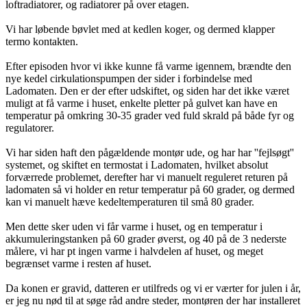
loftradiatorer, og radiatorer på over etagen.
Vi har løbende bøvlet med at kedlen koger, og dermed klapper
termo kontakten.
Efter episoden hvor vi ikke kunne få varme igennem, brændte den
nye kedel cirkulationspumpen der sider i forbindelse med
Ladomaten. Den er der efter udskiftet, og siden har det ikke været
muligt at få varme i huset, enkelte pletter på gulvet kan have en
temperatur på omkring 30-35 grader ved fuld skrald på både fyr og
regulatorer.
Vi har siden haft den pågældende montør ude, og har har ''fejlsøgt''
systemet, og skiftet en termostat i Ladomaten, hvilket absolut
forværrede problemet, derefter har vi manuelt reguleret returen på
ladomaten så vi holder en retur temperatur på 60 grader, og dermed
kan vi manuelt hæve kedeltemperaturen til små 80 grader.
Men dette sker uden vi får varme i huset, og en temperatur i
akkumuleringstanken på 60 grader øverst, og 40 på de 3 nederste
målere, vi har pt ingen varme i halvdelen af huset, og meget
begrænset varme i resten af huset.
Da konen er gravid, datteren er utilfreds og vi er værter for julen i år,
er jeg nu nød til at søge råd andre steder, montøren der har installeret