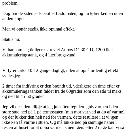
problem.
Dog har de siden sidst skiftet Ladomaten, og nu kører kedlen uden
at den koger.
Men vi opnår stadig ikke optimal effekt.
Status nu:
Vi har som jeg tidligere skrev et Atmos DC30 GD, 1200 liter
akkumuleringstank, og 4 liter brugsvand.
Vi fyrer cirka 10-12 gange dagligt, uden at opnå ordentlig effekt
syntes jeg.
2 timer fra indfyring er den brændt ud, yderligere en time efter er
akkumulerings tanken faldet fra de 60grader som den står til maks,
og ned til 45-50 grader.
Jeg vil desuden tilføje at jeg juleaften regulere gulvvarmen i den
store stue ned på 1 på termostaten,(min mor var ved at dø af varme)
og der lukker den helt ned for varmen, dette resultere i at vi igen
ikke kan få varme i stuen. Og må lukke ned på samtlige haner i
resten af huset for at opnå varme i stuen igen, efter 2 dage kan vi så