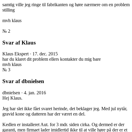
samtig ville jeg ringe til fabrikanten og høre nærmere om en problem
stilling
mvh klaus
№ 2
Svar af Klaus
Klaus
Ekspert
·
17. dec. 2015
har du klaret dit problem ellers kontakter du mig bare
mvh klaus
№ 3
Svar af dbnielsen
dbnielsen
·
4. jan. 2016
Hej Klaus.
Jeg har slet ikke fået svaret herinde, det beklager jeg. Med jul nytår,
gravid kone og datteren har der været en del.
Kedlen er installeret Aut. for 3 mdr. siden cirka. Og dermed er der
garanti, men firmaet lader imidlertid ikke til at ville høre på der er et