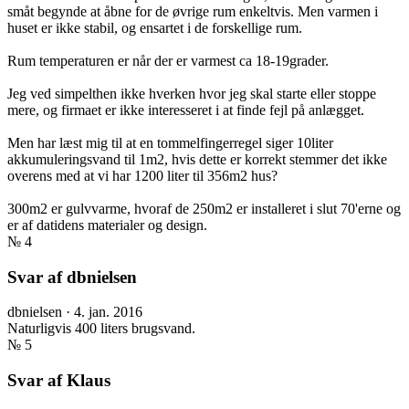
småt begynde at åbne for de øvrige rum enkeltvis. Men varmen i
huset er ikke stabil, og ensartet i de forskellige rum.
Rum temperaturen er når der er varmest ca 18-19grader.
Jeg ved simpelthen ikke hverken hvor jeg skal starte eller stoppe
mere, og firmaet er ikke interesseret i at finde fejl på anlægget.
Men har læst mig til at en tommelfingerregel siger 10liter
akkumuleringsvand til 1m2, hvis dette er korrekt stemmer det ikke
overens med at vi har 1200 liter til 356m2 hus?
300m2 er gulvvarme, hvoraf de 250m2 er installeret i slut 70'erne og
er af datidens materialer og design.
№ 4
Svar af dbnielsen
dbnielsen
·
4. jan. 2016
Naturligvis 400 liters brugsvand.
№ 5
Svar af Klaus