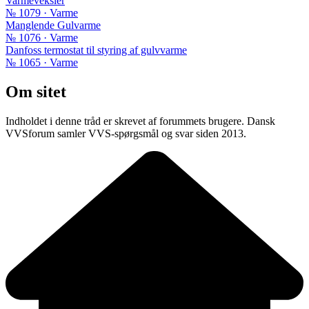
Varmeveksler
№ 1079 · Varme
Manglende Gulvarme
№ 1076 · Varme
Danfoss termostat til styring af gulvvarme
№ 1065 · Varme
Om sitet
Indholdet i denne tråd er skrevet af forummets brugere. Dansk
VVSforum samler VVS-spørgsmål og svar siden 2013.