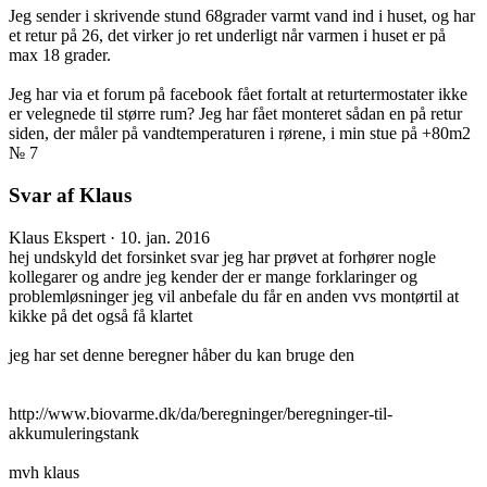
Jeg sender i skrivende stund 68grader varmt vand ind i huset, og har
et retur på 26, det virker jo ret underligt når varmen i huset er på
max 18 grader.
Jeg har via et forum på facebook fået fortalt at returtermostater ikke
er velegnede til større rum? Jeg har fået monteret sådan en på retur
siden, der måler på vandtemperaturen i rørene, i min stue på +80m2
№ 7
Svar af Klaus
Klaus
Ekspert
·
10. jan. 2016
hej undskyld det forsinket svar jeg har prøvet at forhører nogle
kollegarer og andre jeg kender der er mange forklaringer og
problemløsninger jeg vil anbefale du får en anden vvs montørtil at
kikke på det også få klartet
jeg har set denne beregner håber du kan bruge den
http://www.biovarme.dk/da/beregninger/beregninger-til-
akkumuleringstank
mvh klaus