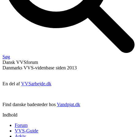
Søg
Dansk
VVS
forum
Danmarks VVS-videnbase siden 2013
En del af
VVSarbejde.dk
Find danske badesteder hos
Vandpjat.dk
Indhold
Forum
VVS-Guide
Arkiv