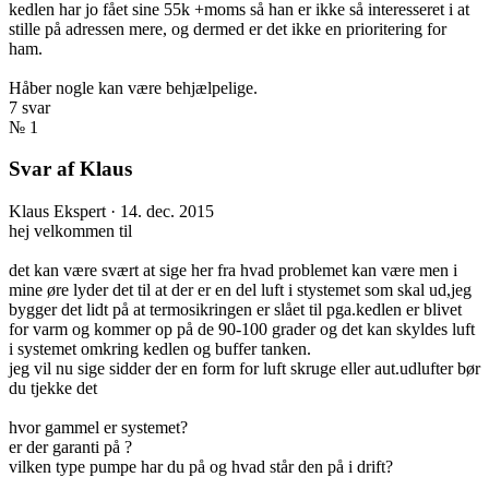
kedlen har jo fået sine 55k +moms så han er ikke så interesseret i at
stille på adressen mere, og dermed er det ikke en prioritering for
ham.
Håber nogle kan være behjælpelige.
7 svar
№ 1
Svar af Klaus
Klaus
Ekspert
·
14. dec. 2015
hej velkommen til
det kan være svært at sige her fra hvad problemet kan være men i
mine øre lyder det til at der er en del luft i stystemet som skal ud,jeg
bygger det lidt på at termosikringen er slået til pga.kedlen er blivet
for varm og kommer op på de 90-100 grader og det kan skyldes luft
i systemet omkring kedlen og buffer tanken.
jeg vil nu sige sidder der en form for luft skruge eller aut.udlufter bør
du tjekke det
hvor gammel er systemet?
er der garanti på ?
vilken type pumpe har du på og hvad står den på i drift?