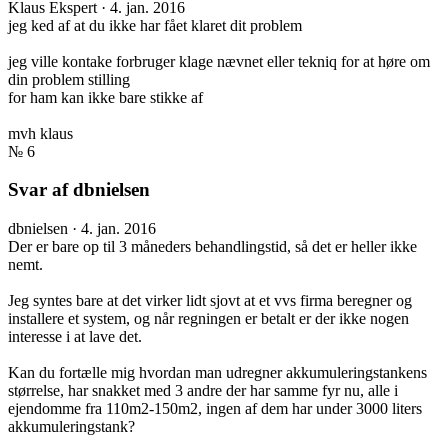
Klaus
Ekspert
·
4. jan. 2016
jeg ked af at du ikke har fået klaret dit problem
jeg ville kontake forbruger klage nævnet eller tekniq for at høre om
din problem stilling
for ham kan ikke bare stikke af
mvh klaus
№ 6
Svar af dbnielsen
dbnielsen
·
4. jan. 2016
Der er bare op til 3 måneders behandlingstid, så det er heller ikke
nemt.
Jeg syntes bare at det virker lidt sjovt at et vvs firma beregner og
installere et system, og når regningen er betalt er der ikke nogen
interesse i at lave det.
Kan du fortælle mig hvordan man udregner akkumuleringstankens
størrelse, har snakket med 3 andre der har samme fyr nu, alle i
ejendomme fra 110m2-150m2, ingen af dem har under 3000 liters
akkumuleringstank?