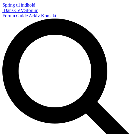
Spring til indhold
Dansk
VVS
forum
Forum
Guide
Arkiv
Kontakt