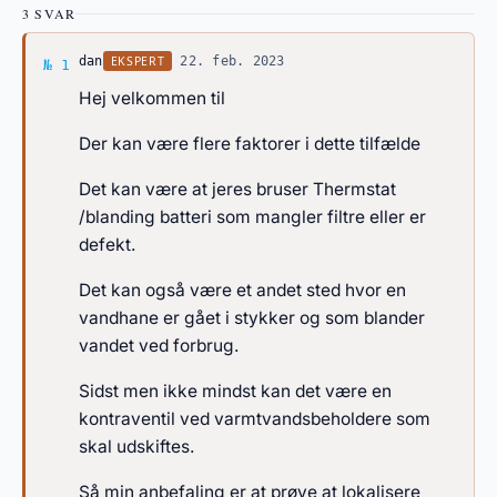
3 SVAR
Svar af dan
EKSPERT
dan
·
22. feb. 2023
№ 1
Hej velkommen til
Der kan være flere faktorer i dette tilfælde
Det kan være at jeres bruser Thermstat
/blanding batteri som mangler filtre eller er
defekt.
Det kan også være et andet sted hvor en
vandhane er gået i stykker og som blander
vandet ved forbrug.
Sidst men ikke mindst kan det være en
kontraventil ved varmtvandsbeholdere som
skal udskiftes.
Så min anbefaling er at prøve at lokalisere