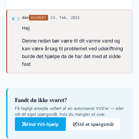
Svar af dan
EKSPERT
dan
·
23. feb. 2023
№ 3
Hej
Denne redan bør være til dit varme vand og
kan være årsag til problemet ved udskiftning
burde det hjælpe da de har det med at sidde
fast
Fandt du ikke svaret?
Få fagligt arbejde udført af en autoriseret VVS'er — eller
stil dit eget spørgsmål, hvis du mangler et svar.
Find VVS-hjælp
Stil et spørgsmål