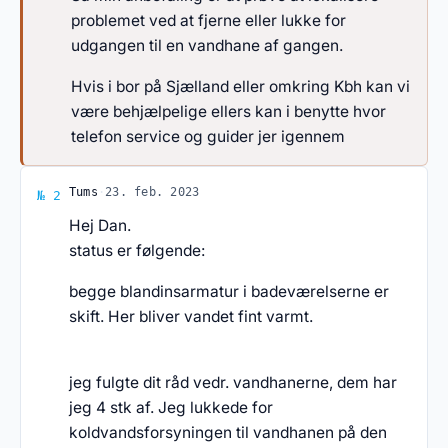
problemet ved at fjerne eller lukke for
udgangen til en vandhane af gangen.
Hvis i bor på Sjælland eller omkring Kbh kan vi
være behjælpelige ellers kan i benytte hvor
telefon service og guider jer igennem
Svar af Tums
Tums
·
23. feb. 2023
№ 2
Hej Dan.
status er følgende:
begge blandinsarmatur i badeværelserne er
skift. Her bliver vandet fint varmt.
jeg fulgte dit råd vedr. vandhanerne, dem har
jeg 4 stk af. Jeg lukkede for
koldvandsforsyningen til vandhanen på den