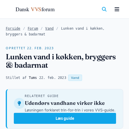
Dansk
VVS
forum
Forside
/
Forum
/
Vand
/
Lunken vand i køkken,
bryggers & badarmat
OPRETTET 22. FEB. 2023
Lunken vand i køkken, bryggers
& badarmat
Vand
Stillet af
Tums
·
22. feb. 2023
·
RELATERET GUIDE
Udendørs vandhane virker ikke
Løsningen forklaret trin-for-trin i vores VVS-guide.
Læs guide