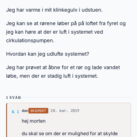
Jeg har varme i mit klinkegulv i udstuen.
Jeg kan se at rørene løber på på loftet fra fyret og
jeg kan høre at der er luft i systemet ved
cirkulationspumpen.
Hvordan kan jeg udlufte systemet?
Jeg har prøvet at åbne for et rør og lade vandet
løbe, men der er stadig luft i systemet.
1 SVAR
Svar af dan
dan
·
28. mar. 2019
EKSPERT
№ 1
hej morten
du skal se om der er mulighed for at skylde