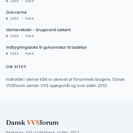
№ 1045 · Vand
Gulvvarme
№ 1031 · Vand
Varmeveksler - brugsvand lukkent
№ 1025 · Vand
Indbygningsboks til gulvarmatur til badekar
№ 1012 · Vand
OM SITET
Indholdet i denne tråd er skrevet af forummets brugere. Dansk
VVSforum samler VVS-spørgsmål og svar siden 2013.
Dansk
VVS
forum
Danmarks VVS-videnbase siden 2013