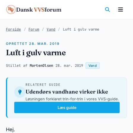
Dansk
VVS
forum
Forside
/
Forum
/
Vand
/
Luft i gulv varme
OPRETTET 28. MAR. 2019
Luft i gulv varme
Stillet af
MortenOlsen
·
28. mar. 2019
·
Vand
RELATERET GUIDE
Udendørs vandhane virker ikke
Løsningen forklaret trin-for-trin i vores VVS-guide.
Læs guide
Hej.