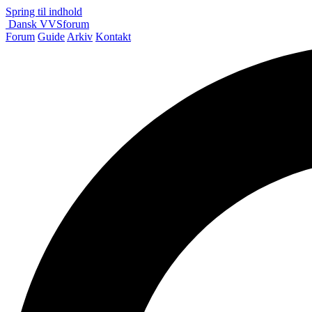
Spring til indhold
Dansk
VVS
forum
Forum
Guide
Arkiv
Kontakt