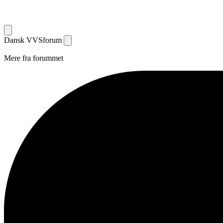
Dansk
VVS
forum
Mere fra forummet