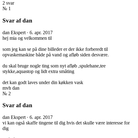
2 svar
№ 1
Svar af dan
dan
Ekspert
·
6. apr. 2017
hej mia og velkommen til
som jeg kan se på dine billeder er der ikke forberedt til
opvaskemaskine både på vand og afløb siden desvære.
du skal bruge nogle ting som nyt afløb ,spulehane,tee
stykke,aquastop og lidt extra småting
det kan godt laves under din køkken vask
mvh dan
№ 2
Svar af dan
dan
Ekspert
·
6. apr. 2017
vi kan også skaffe tingene til dig hvis det skulle være interesse for
dig