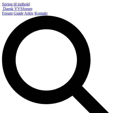
Spring til indhold
Dansk
VVS
forum
Forum
Guide
Arkiv
Kontakt