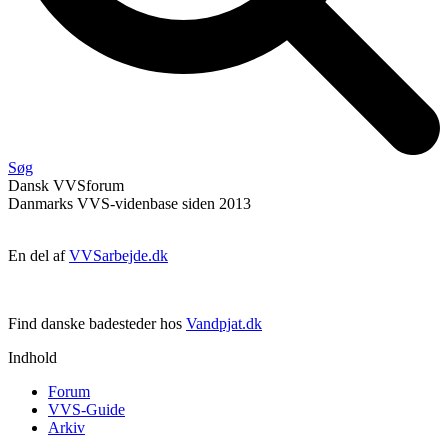
Søg
Dansk
VVS
forum
Danmarks VVS-videnbase siden 2013
En del af
VVSarbejde.dk
Find danske badesteder hos
Vandpjat.dk
Indhold
Forum
VVS-Guide
Arkiv