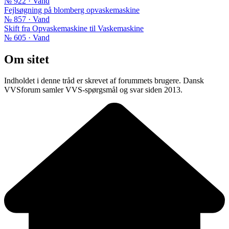
№ 922 · Vand
Fejlsøgning på blomberg opvaskemaskine
№ 857 · Vand
Skift fra Opvaskemaskine til Vaskemaskine
№ 605 · Vand
Om sitet
Indholdet i denne tråd er skrevet af forummets brugere. Dansk
VVSforum samler VVS-spørgsmål og svar siden 2013.