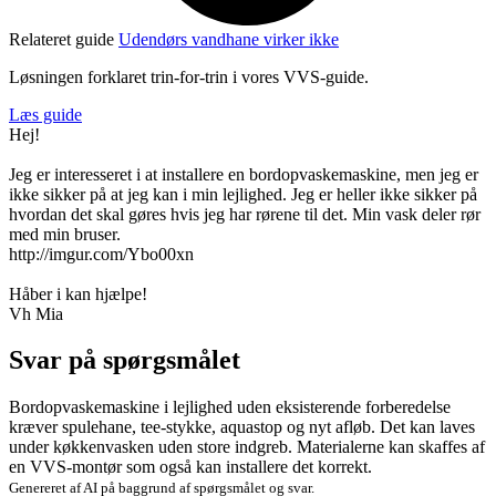
Relateret guide
Udendørs vandhane virker ikke
Løsningen forklaret trin-for-trin i vores VVS-guide.
Læs guide
Hej!
Jeg er interesseret i at installere en bordopvaskemaskine, men jeg er
ikke sikker på at jeg kan i min lejlighed. Jeg er heller ikke sikker på
hvordan det skal gøres hvis jeg har rørene til det. Min vask deler rør
med min bruser.
http://imgur.com/Ybo00xn
Håber i kan hjælpe!
Vh Mia
Svar på spørgsmålet
Bordopvaskemaskine i lejlighed uden eksisterende forberedelse
kræver spulehane, tee-stykke, aquastop og nyt afløb. Det kan laves
under køkkenvasken uden store indgreb. Materialerne kan skaffes af
en VVS-montør som også kan installere det korrekt.
Genereret af AI på baggrund af spørgsmålet og svar.