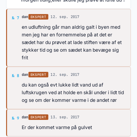
Svar af dan
dan
·
12. sep. 2017
EKSPERT
№ 7
en udluftning går man aldrig galt i byen med
men jeg har en fornemmelse på at det er
sædet har du prøvet at lade stiften være af et
stykker tid og se om sædet kan bevæge sig
frit
Svar af dan
dan
·
12. sep. 2017
EKSPERT
№ 8
du kan også evt lukke lidt vand ud af
luftskrugen ved at holde en skål under i lidt tid
og se om der kommer varme i de andet rør
Svar af dan
dan
·
13. sep. 2017
EKSPERT
№ 9
Er der kommet varme på gulvet