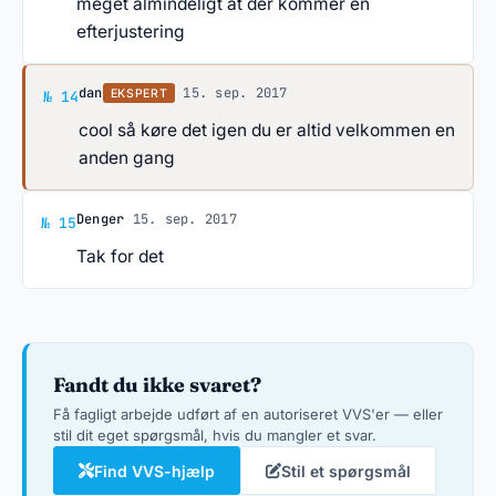
meget almindeligt at der kommer en
efterjustering
Svar af dan
dan
·
15. sep. 2017
EKSPERT
№ 14
cool så køre det igen du er altid velkommen en
anden gang
Svar af Denger
Denger
·
15. sep. 2017
№ 15
Tak for det
Fandt du ikke svaret?
Få fagligt arbejde udført af en autoriseret VVS'er — eller
stil dit eget spørgsmål, hvis du mangler et svar.
Find VVS-hjælp
Stil et spørgsmål