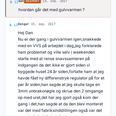
Svar af dan
dan
·
15. sep. 2017
EKSPERT
№ 12
hvordan går det med gulvvarmen ?
Svar af Denger
Denger
·
15. sep. 2017
№ 13
Hej Dan
Nu er der gang i gulvvarmen igen,snakkede
med en VVS på arbejdet i dag,jeg forklarede
ham problemet og ville selv i weekenden
starte med at rense snavssamleren på
indgangen da det ikke er gjort siden vi
byggede huset 24 år siden,fortalte ham at jeg
havde fået ny differenstryk regulator på for et
par år siden,han sagde at jeg skulle tage en
3mm unbrakonøgle og skrue den 2 omgange
op med uret,det har jeg gjort også kom der
gang i det,han sagde at da den blev monteret
var det med fabriksindstillingen også var det