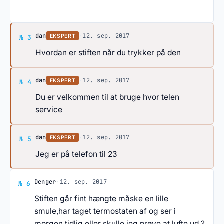
Svar af dan
dan
·
12. sep. 2017
EKSPERT
№ 3
Hvordan er stiften når du trykker på den
Svar af dan
dan
·
12. sep. 2017
EKSPERT
№ 4
Du er velkommen til at bruge hvor telen
service
Svar af dan
dan
·
12. sep. 2017
EKSPERT
№ 5
Jeg er på telefon til 23
Svar af Denger
Denger
·
12. sep. 2017
№ 6
Stiften går fint hængte måske en lille
smule,har taget termostaten af og ser i
morgen tidlig,eller skulle jeg prøve at lufte ud ?