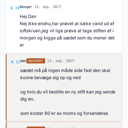
Svar af Denger
Denger
·
13. sep. 2017
№ 10
Hej Dan
Nej ikke endnu,har prøvet at lukke vand ud af
luftskruen,jeg vil lige prøve at tage stiften af i
morgen og kigge på sædet som du mener det
er
Svar af dan
dan
·
13. sep. 2017
EKSPERT
№ 11
sædet må på ingen måde side fast den skal
kunne bevæge sig op og ned
og hvis du vil bestille en ny stift kan jeg sende
dig en.
som koster 80 kr ex moms og forsendelse