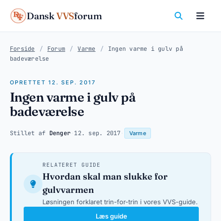
Dansk
VVS
forum
Forside
/
Forum
/
Varme
/
Ingen varme i gulv på
badeværelse
OPRETTET 12. SEP. 2017
Ingen varme i gulv på
badeværelse
Stillet af
Denger
·
12. sep. 2017
·
Varme
RELATERET GUIDE
Hvordan skal man slukke for
gulvvarmen
Løsningen forklaret trin-for-trin i vores VVS-guide.
Læs guide