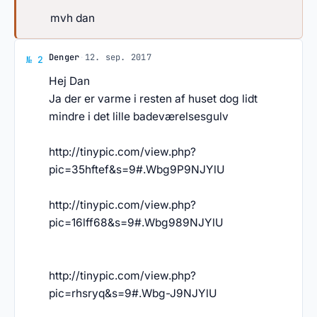
mvh dan
Svar af Denger
Denger
·
12. sep. 2017
№ 2
Hej Dan
Ja der er varme i resten af huset dog lidt
mindre i det lille badeværelsesgulv
http://tinypic.com/view.php?
pic=35hftef&s=9#.Wbg9P9NJYlU
http://tinypic.com/view.php?
pic=16lff68&s=9#.Wbg989NJYlU
http://tinypic.com/view.php?
pic=rhsryq&s=9#.Wbg-J9NJYlU