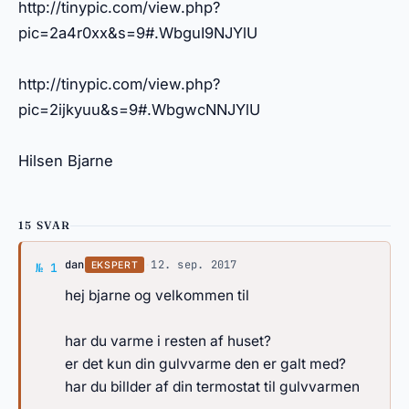
http://tinypic.com/view.php?
pic=2a4r0xx&s=9#.WbguI9NJYlU
http://tinypic.com/view.php?
pic=2ijkyuu&s=9#.WbgwcNNJYlU
Hilsen Bjarne
15 SVAR
Svar af dan
dan
·
12. sep. 2017
EKSPERT
№ 1
hej bjarne og velkommen til
har du varme i resten af huset?
er det kun din gulvvarme den er galt med?
har du billder af din termostat til gulvvarmen