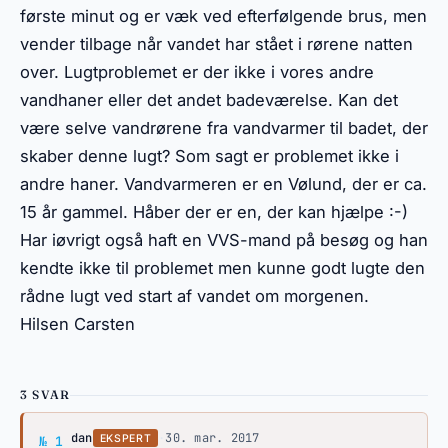
første minut og er væk ved efterfølgende brus, men
vender tilbage når vandet har stået i rørene natten
over. Lugtproblemet er der ikke i vores andre
vandhaner eller det andet badeværelse. Kan det
være selve vandrørene fra vandvarmer til badet, der
skaber denne lugt? Som sagt er problemet ikke i
andre haner. Vandvarmeren er en Vølund, der er ca.
15 år gammel. Håber der er en, der kan hjælpe :-)
Har iøvrigt også haft en VVS-mand på besøg og han
kendte ikke til problemet men kunne godt lugte den
rådne lugt ved start af vandet om morgenen.
Hilsen Carsten
3 SVAR
Svar af dan
dan
·
30. mar. 2017
EKSPERT
№ 1