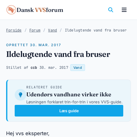
Dansk
VVS
forum
Forside
/
Forum
/
Vand
/
Ildelugtende vand fra bruser
OPRETTET 30. MAR. 2017
Ildelugtende vand fra bruser
Stillet af
ccb
·
30. mar. 2017
·
Vand
RELATERET GUIDE
Udendørs vandhane virker ikke
Løsningen forklaret trin-for-trin i vores VVS-guide.
Læs guide
Hej vvs eksperter,