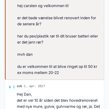
hej carsten og velkommen til
er det bade værelse blivet renovert inden for
de senere år?
har du pex/plastik rør til dit bruser batteri eller
er det jern rør?
mvh dan
du er velkommen til at blive ringet op til 50 kr
ex moms mellem 20-22
Svar af ccb
ccb
·
1. apr. 2017
№ 2
Hej Dan,
det er vel 10 år siden det blev hovedrenoveret
med nye mure, gulve, gulvvarme og rør, ja. Det