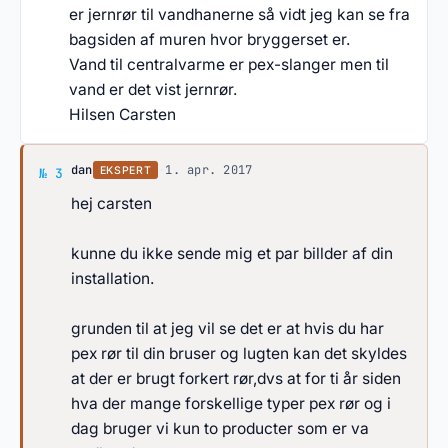
er jernrør til vandhanerne så vidt jeg kan se fra
bagsiden af muren hvor bryggerset er.
Vand til centralvarme er pex-slanger men til
vand er det vist jernrør.
Hilsen Carsten
Svar af dan
dan
·
1. apr. 2017
EKSPERT
№ 3
hej carsten
kunne du ikke sende mig et par billder af din
installation.
grunden til at jeg vil se det er at hvis du har
pex rør til din bruser og lugten kan det skyldes
at der er brugt forkert rør,dvs at for ti år siden
hva der mange forskellige typer pex rør og i
dag bruger vi kun to producter som er va