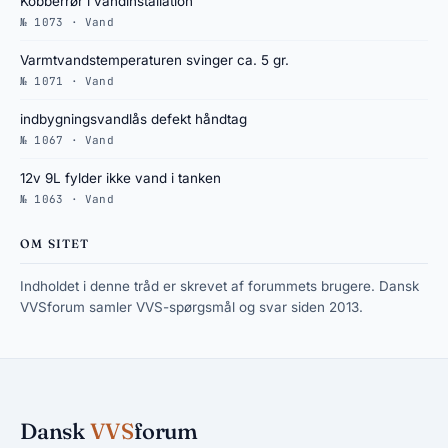
Kobberrør i vandinstallation
№ 1073 · Vand
Varmtvandstemperaturen svinger ca. 5 gr.
№ 1071 · Vand
indbygningsvandlås defekt håndtag
№ 1067 · Vand
12v 9L fylder ikke vand i tanken
№ 1063 · Vand
OM SITET
Indholdet i denne tråd er skrevet af forummets brugere. Dansk
VVSforum samler VVS-spørgsmål og svar siden 2013.
Dansk
VVS
forum