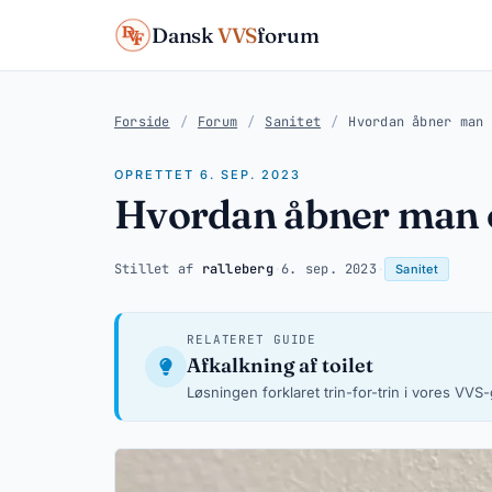
Dansk
VVS
forum
Forside
/
Forum
/
Sanitet
/
Hvordan åbner man 
OPRETTET 6. SEP. 2023
Hvordan åbner man 
Stillet af
ralleberg
·
6. sep. 2023
·
Sanitet
RELATERET GUIDE
Afkalkning af toilet
Løsningen forklaret trin-for-trin i vores VVS