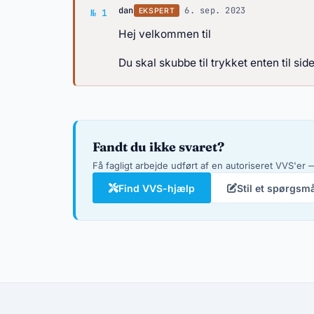
Svar af dan
dan
·
6. sep. 2023
EKSPERT
№ 1
Hej velkommen til
Du skal skubbe til trykket enten til si
Fandt du ikke svaret?
Få fagligt arbejde udført af en autoriseret VVS'er —
Find VVS-hjælp
Stil et spørgsm