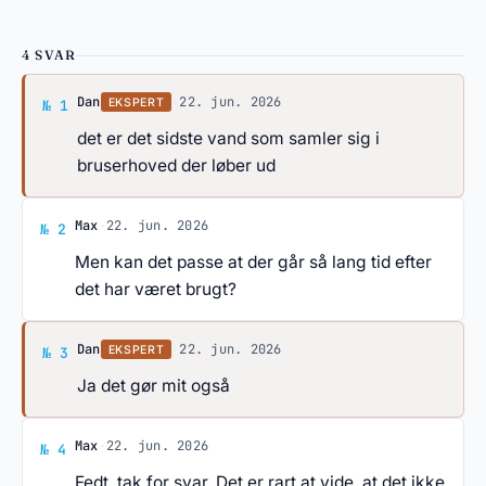
4 SVAR
Svar af Dan
Dan
·
22. jun. 2026
EKSPERT
№ 1
det er det sidste vand som samler sig i
bruserhoved der løber ud
Svar af Max
Max
·
22. jun. 2026
№ 2
Men kan det passe at der går så lang tid efter
det har været brugt?
Svar af Dan
Dan
·
22. jun. 2026
EKSPERT
№ 3
Ja det gør mit også
Svar af Max
Max
·
22. jun. 2026
№ 4
Fedt, tak for svar. Det er rart at vide, at det ikke