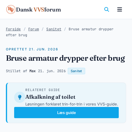
Dansk
VVS
forum
Forside
/
Forum
/
Sanitet
/
Bruse armatur drypper
efter brug
OPRETTET 21. JUN. 2026
Bruse armatur drypper efter brug
Stillet af
Max
·
21. jun. 2026
·
Sanitet
RELATERET GUIDE
Afkalkning af toilet
Løsningen forklaret trin-for-trin i vores VVS-guide.
Læs guide