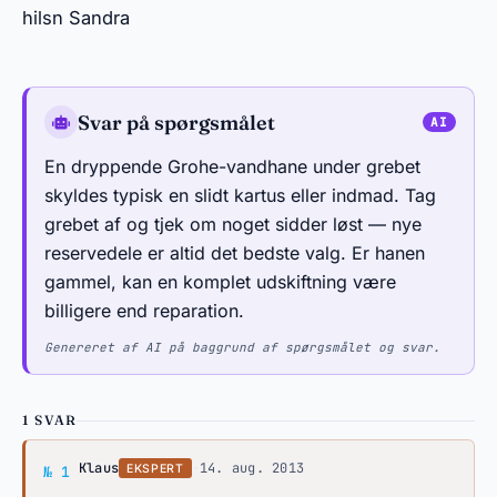
hilsn Sandra
Svar på spørgsmålet
En dryppende Grohe-vandhane under grebet
skyldes typisk en slidt kartus eller indmad. Tag
grebet af og tjek om noget sidder løst — nye
reservedele er altid det bedste valg. Er hanen
gammel, kan en komplet udskiftning være
billigere end reparation.
Genereret af AI på baggrund af spørgsmålet og svar.
1 SVAR
Svar af Klaus
Klaus
·
14. aug. 2013
EKSPERT
№ 1