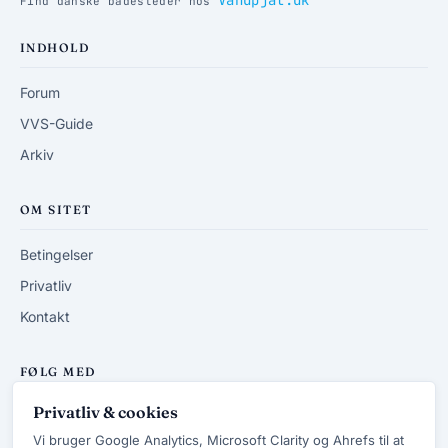
Vandpjat.dk
Find danske badesteder hos
INDHOLD
Forum
VVS-Guide
Arkiv
OM SITET
Betingelser
Privatliv
Kontakt
FØLG MED
Privatliv & cookies
RSS-feed
Vi bruger Google Analytics, Microsoft Clarity og Ahrefs til at