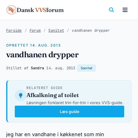
Dansk
VVS
forum
Forside
/
Forum
/
Sanitet
/
vandhanen drypper
OPRETTET 14. AUG. 2013
vandhanen drypper
Stillet af
Sandra
·
14. aug. 2013
·
Sanitet
RELATERET GUIDE
Afkalkning af toilet
Løsningen forklaret trin-for-trin i vores VVS-guide.
Læs guide
jeg har en vandhane i køkkenet som min