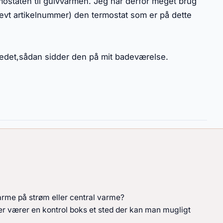
ostaten til gulvvarmen. Jeg har derfor meget brug
 evt artikelnummer) den termostat som er på dette
vedet,sådan sidder den på mit badeværelse.
varme på strøm eller central varme?
er værer en kontrol boks et sted der kan man mugligt