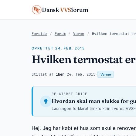
Dansk
VVS
forum
Forside
/
Forum
/
Varme
/
Hvilken termostat er
OPRETTET 24. FEB. 2015
Hvilken termostat er
Stillet af
iben
·
24. feb. 2015
·
Varme
RELATERET GUIDE
Hvordan skal man slukke for g
Løsningen forklaret trin-for-trin i vores VVS
Hej. Jeg har købt et hus som skulle renover