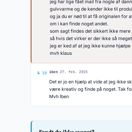
jeg har lige fået mail fra nogle af dan
gulvvarme og de kender ikke til produ
og ja du er nød til at få originalen fo
om i kan finde noget andet.
som sagt findes det sikkert ikke mere j
så hvis det virker er der ikke så meget
jeg er ked af at jeg ikke kunne hjælpe 
mvh klaus
Svar af iben
iben
·
27. feb. 2015
№ 10
Det er jo en hjælp at vide at jeg ikke s
være kreativ og finde på noget. Tak for
Mvh Iben
Fandt du ikke svaret?