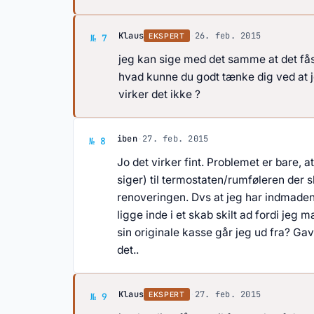
Svar af Klaus
Klaus
·
26. feb. 2015
EKSPERT
№ 7
jeg kan sige med det samme at det få
hvad kunne du godt tænke dig ved at j
virker det ikke ?
Svar af iben
iben
·
27. feb. 2015
№ 8
Jo det virker fint. Problemet er bare,
siger) til termostaten/rumføleren der
renoveringen. Dvs at jeg har indmaden
ligge inde i et skab skilt ad fordi jeg 
sin originale kasse går jeg ud fra? Ga
det..
Svar af Klaus
Klaus
·
27. feb. 2015
EKSPERT
№ 9