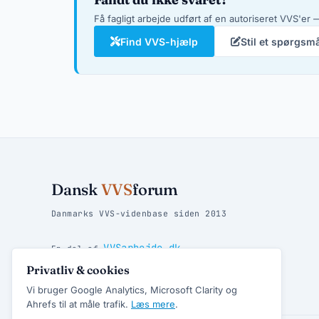
Få fagligt arbejde udført af en autoriseret VVS'er —
Find VVS-hjælp
Stil et spørgsm
Dansk
VVS
forum
Danmarks VVS-videnbase siden 2013
VVSarbejde.dk
En del af
Privatliv & cookies
Vandpjat.dk
Find danske badesteder hos
Vi bruger Google Analytics, Microsoft Clarity og
Ahrefs til at måle trafik.
Læs mere
.