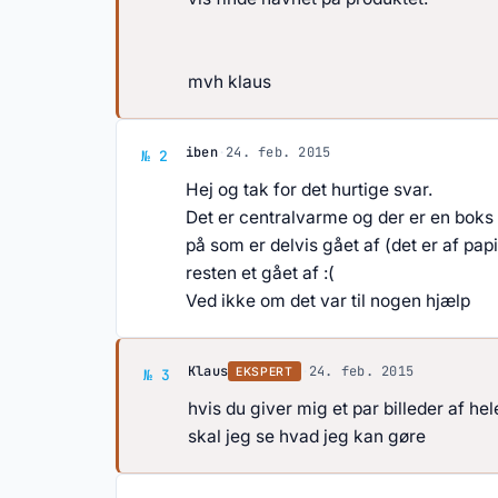
mvh klaus
Svar af iben
iben
·
24. feb. 2015
№ 2
Hej og tak for det hurtige svar.
Det er centralvarme og der er en bok
på som er delvis gået af (det er af pap
resten et gået af :(
Ved ikke om det var til nogen hjælp
Svar af Klaus
Klaus
·
24. feb. 2015
EKSPERT
№ 3
hvis du giver mig et par billeder af he
skal jeg se hvad jeg kan gøre