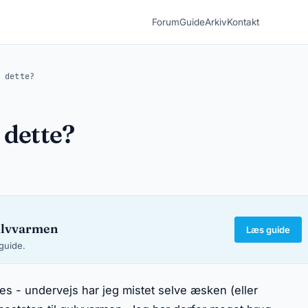
Forum
Guide
Arkiv
Kontakt
 dette?
 dette?
ulvvarmen
Læs guide
-guide.
es - undervejs har jeg mistet selve æsken (eller