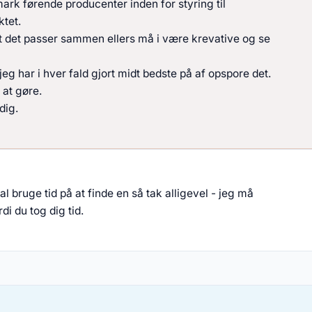
mark førende producenter inden for styring til
ktet.
r at det passer sammen ellers må i være krevative og se
eg har i hver fald gjort midt bedste på af opspore det.
 at gøre.
dig.
kal bruge tid på at finde en så tak alligevel - jeg må
di du tog dig tid.