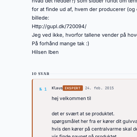
hvad det hedder?) som sidder rundt om term
for at finde ud af, hvem der producerer (og
billede:
Http://gupl.dk/720094/
Jeg ved ikke, hvorfor tallene vender på ho
På forhånd mange tak :)
Hilsen Iben
10 SVAR
Svar af Klaus
Klaus
·
24. feb. 2015
EKSPERT
№ 1
hej velkommen til
det er svært at se produktet.
spørgsmålet her fra er kører dit gulv
hvis den kører på centralvarme skal d
vis finde navnet på produktet.