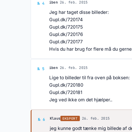
Svar af iben
iben
·
26. feb. 2015
№ 4
Jeg har taget disse billeder:
Gupl.dk/720174
Gupl.dk/720175
Gupl.dk/720176
Gupl.dk/720177
Hvis du har brug for flere må du gerne 
Svar af iben
iben
·
26. feb. 2015
№ 5
Lige to billeder til fra oven på boksen:
Gupl.dk/720180
Gupl.dk/720181
Jeg ved ikke om det hjælper..
Svar af Klaus
Klaus
·
26. feb. 2015
EKSPERT
№ 6
jeg kunne godt tænke mig billede af de