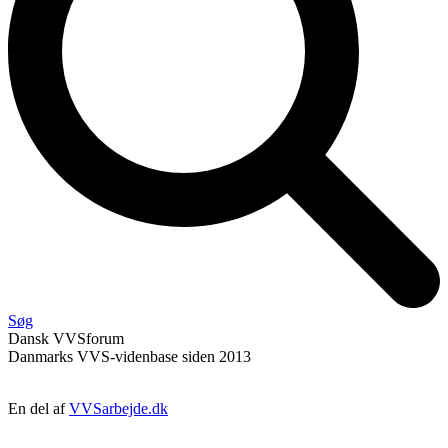
Søg
Dansk
VVS
forum
Danmarks VVS-videnbase siden 2013
En del af
VVSarbejde.dk