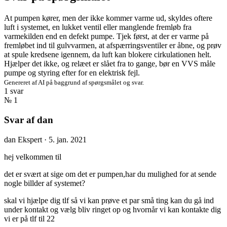
At pumpen kører, men der ikke kommer varme ud, skyldes oftere
luft i systemet, en lukket ventil eller manglende fremløb fra
varmekilden end en defekt pumpe. Tjek først, at der er varme på
fremløbet ind til gulvvarmen, at afspærringsventiler er åbne, og prøv
at spule kredsene igennem, da luft kan blokere cirkulationen helt.
Hjælper det ikke, og relæet er slået fra to gange, bør en VVS måle
pumpe og styring efter for en elektrisk fejl.
Genereret af AI på baggrund af spørgsmålet og svar.
1 svar
№ 1
Svar af dan
dan
Ekspert
·
5. jan. 2021
hej velkommen til
det er svært at sige om det er pumpen,har du mulighed for at sende
nogle billder af systemet?
skal vi hjælpe dig tlf så vi kan prøve et par små ting kan du gå ind
under kontakt og vælg bliv ringet op og hvornår vi kan kontakte dig
vi er på tlf til 22