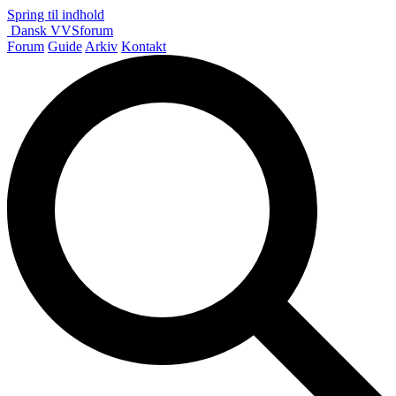
Spring til indhold
Dansk
VVS
forum
Forum
Guide
Arkiv
Kontakt