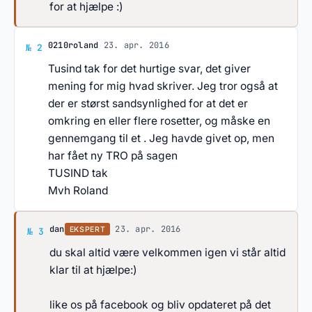
for at hjælpe :)
Svar af 0210roland
0210roland
·
23. apr. 2016
№ 2
Tusind tak for det hurtige svar, det giver
mening for mig hvad skriver. Jeg tror også at
der er størst sandsynlighed for at det er
omkring en eller flere rosetter, og måske en
gennemgang til et . Jeg havde givet op, men
har fået ny TRO på sagen
TUSIND tak
Mvh Roland
Svar af dan
dan
·
23. apr. 2016
EKSPERT
№ 3
du skal altid være velkommen igen vi står altid
klar til at hjælpe:)
like os på facebook og bliv opdateret på det