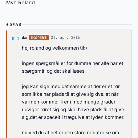
Mvh Roland
4 SVAR
Svar af dan
dan
·
23. apr. 2016
EKSPERT
№ 1
hej roland og velkommen til:)
ingen spørgsmål er for dumme her alle har et
spørgsmål og det skal løses.
jeg kan sige med det samme at der er et rør
som ikke har plads til at give sig dvs. at når
varmen kommer frem med mange grader
udviger røret sig og skal have plads til at give
sig,det er specelt i trægulve at lyden kommer.
nu ved du at det er den store radiator se om