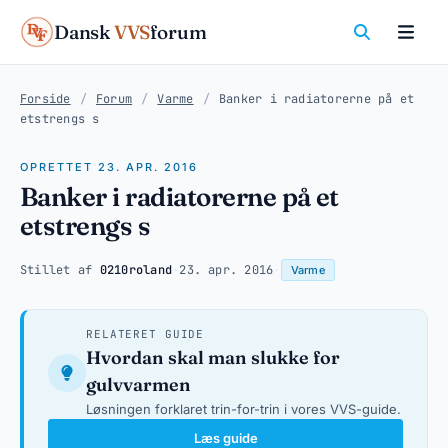
Dansk
VVS
forum
Forside
/
Forum
/
Varme
/
Banker i radiatorerne på et
etstrengs s
OPRETTET 23. APR. 2016
Banker i radiatorerne på et
etstrengs s
Stillet af
0210roland
·
23. apr. 2016
·
Varme
RELATERET GUIDE
Hvordan skal man slukke for
gulvvarmen
Løsningen forklaret trin-for-trin i vores VVS-guide.
Læs guide