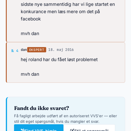
sidste nye sammentidig har vi lige startet en
konkurance men læs mere om det på
facebook
mvh dan
Svar af dan
dan
·
18. maj 2016
EKSPERT
№ 4
hej roland har du fået løst problemet
mvh dan
Fandt du ikke svaret?
Få fagligt arbejde udført af en autoriseret VVS'er — eller
stil dit eget spørgsmål, hvis du mangler et svar.
Find VVS-hjælp
Stil et spørgsmål