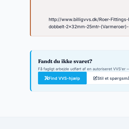
http://www.billigvvs.dk/Roer-Fittings
dobbelt-2x32mm-25mtr-(Varmeroer)-
Fandt du ikke svaret?
Få fagligt arbejde udført af en autoriseret VVS'er —
Find VVS-hjælp
Stil et spørgsm