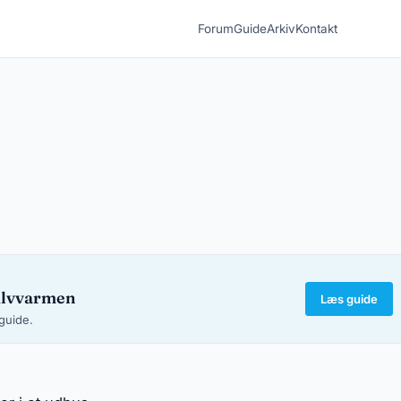
Forum
Guide
Arkiv
Kontakt
ulvvarmen
Læs guide
-guide.