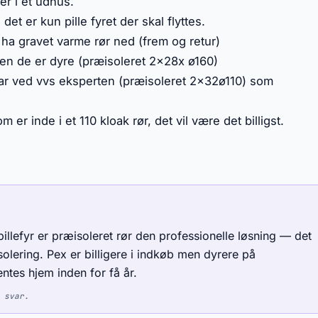
er i et udhus.
et er kun pille fyret der skal flyttes.
ha gravet varme rør ned (frem og retur)
men de er dyre (præisoleret 2x28x ø160)
ar ved vvs eksperten (præisoleret 2x32ø110) som
er inde i et 110 kloak rør, det vil være det billigst.
pillefyr er præisoleret rør den professionelle løsning — det
lering. Pex er billigere i indkøb men dyrere på
ntes hjem inden for få år.
 svar.