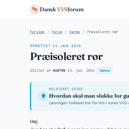
Dansk
VVS
forum
Forside
/
Forum
/
Varme
/
Præisoleret rør
OPRETTET 23. JAN. 2014
Præisoleret rør
Stillet af
Hs8700
·
23. jan. 2014
·
Varme
RELATERET GUIDE
Hvordan skal man slukke for g
Løsningen forklaret trin-for-trin i vores VVS
Hej