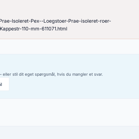
-Prae-Isoleret-Pex--Loegstoer-Prae-isoleret-roer-
Kappestr-110-mm-611071.html
 eller stil dit eget spørgsmål, hvis du mangler et svar.
ål