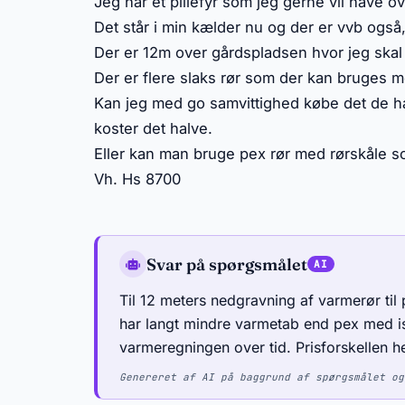
Jeg har et pillefyr som jeg gerne vil have ov
Det står i min kælder nu og der er vvb også, d
Der er 12m over gårdspladsen hvor jeg skal 
Der er flere slaks rør som der kan bruges 
Kan jeg med go samvittighed købe det de h
koster det halve.
Eller kan man bruge pex rør med rørskåle som 
Vh. Hs 8700
Svar på spørgsmålet
Til 12 meters nedgravning af varmerør til 
har langt mindre varmetab end pex med iso
varmeregningen over tid. Prisforskellen he
Genereret af AI på baggrund af spørgsmålet og