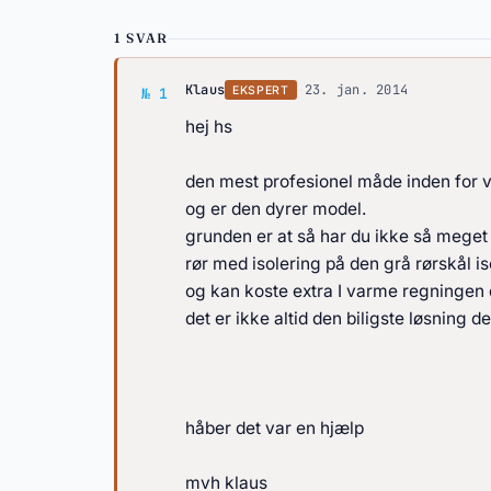
1 SVAR
Svar af Klaus
Klaus
·
23. jan. 2014
EKSPERT
№ 1
hej hs
den mest profesionel måde inden for vvs
og er den dyrer model.
grunden er at så har du ikke så meget
rør med isolering på den grå rørskål is
og kan koste extra I varme regningen 
det er ikke altid den biligste løsning d
håber det var en hjælp
mvh klaus