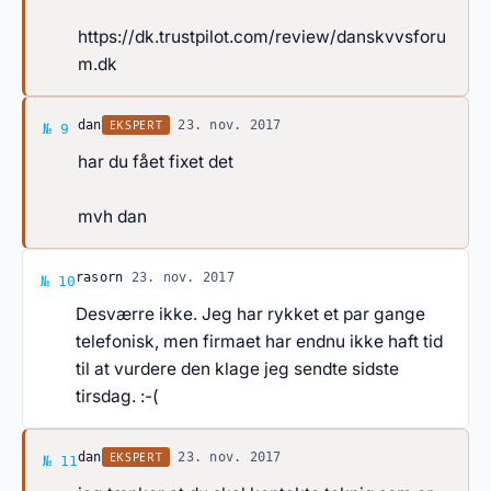
https://dk.trustpilot.com/review/danskvvsforu
m.dk
Svar af dan
EKSPERT
dan
·
23. nov. 2017
№ 9
har du fået fixet det
mvh dan
Svar af rasorn
rasorn
·
23. nov. 2017
№ 10
Desværre ikke. Jeg har rykket et par gange
telefonisk, men firmaet har endnu ikke haft tid
til at vurdere den klage jeg sendte sidste
tirsdag. :-(
Svar af dan
EKSPERT
dan
·
23. nov. 2017
№ 11