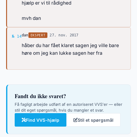
hjælp er vi til rådighed
mvh dan
Svar af dan
EKSPERT
dan
·
27. nov. 2017
№ 14
håber du har fået klaret sagen jeg ville bare
høre om jeg kan lukke sagen her fra
Fandt du ikke svaret?
Få fagligt arbejde udført af en autoriseret VVS'er — eller
stil dit eget spørgsmål, hvis du mangler et svar.
Find VVS-hjælp
Stil et spørgsmål