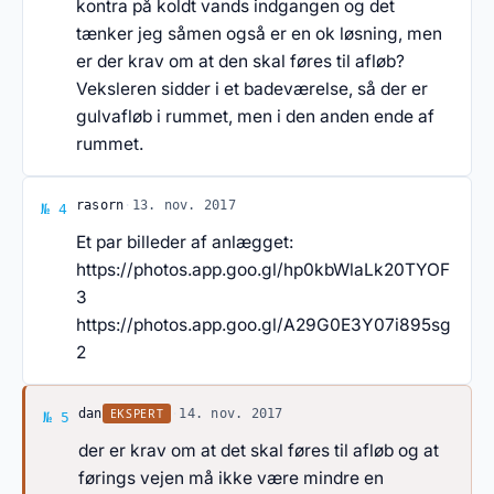
kontra på koldt vands indgangen og det
tænker jeg såmen også er en ok løsning, men
er der krav om at den skal føres til afløb?
Veksleren sidder i et badeværelse, så der er
gulvafløb i rummet, men i den anden ende af
rummet.
Svar af rasorn
rasorn
·
13. nov. 2017
№ 4
Et par billeder af anlægget:
https://photos.app.goo.gl/hp0kbWlaLk20TYOF
3
https://photos.app.goo.gl/A29G0E3Y07i895sg
2
Svar af dan
EKSPERT
dan
·
14. nov. 2017
№ 5
der er krav om at det skal føres til afløb og at
førings vejen må ikke være mindre en