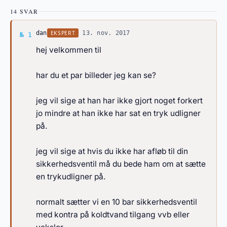
14 SVAR
Svar af dan
EKSPERT
dan
·
13. nov. 2017
№ 1
hej velkommen til
har du et par billeder jeg kan se?
jeg vil sige at han har ikke gjort noget forkert
jo mindre at han ikke har sat en tryk udligner
på.
jeg vil sige at hvis du ikke har afløb til din
sikkerhedsventil må du bede ham om at sætte
en trykudligner på.
normalt sætter vi en 10 bar sikkerhedsventil
med kontra på koldtvand tilgang vvb eller