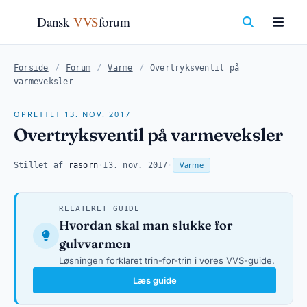
Dansk
VVS
forum
Forside
/
Forum
/
Varme
/
Overtryksventil på
varmeveksler
OPRETTET 13. NOV. 2017
Overtryksventil på varmeveksler
Varme
Stillet af
rasorn
·
13. nov. 2017
·
RELATERET GUIDE
Hvordan skal man slukke for
gulvvarmen
Løsningen forklaret trin-for-trin i vores VVS-guide.
Læs guide