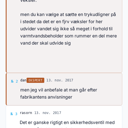
veksler.
men du kan vælge at sætte en trykudligner på
i stedet da det er en fjrv væksler for her
udvider vandet sig ikke så meget i forhold til
varmtvandsbeholder som rummer en del mere
vand der skal udvide sig
Svar af dan
EKSPERT
dan
·
13. nov. 2017
№ 2
men jeg vil anbefale at man går efter
fabrikantens anvisninger
Svar af rasorn
rasorn
·
13. nov. 2017
№ 3
Det er ganske rigtigt en sikkerhedsventil med