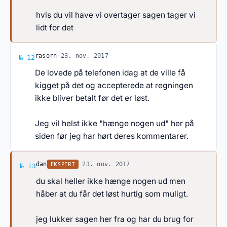
hvis du vil have vi overtager sagen tager vi
lidt for det
Svar af rasorn
rasorn
·
23. nov. 2017
№ 12
De lovede på telefonen idag at de ville få
kigget på det og accepterede at regningen
ikke bliver betalt før det er løst.
Jeg vil helst ikke "hænge nogen ud" her på
siden før jeg har hørt deres kommentarer.
Svar af dan
EKSPERT
dan
·
23. nov. 2017
№ 13
du skal heller ikke hænge nogen ud men
håber at du får det løst hurtig som muligt.
jeg lukker sagen her fra og har du brug for