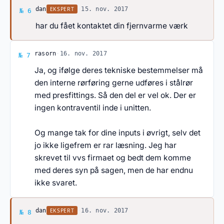
Svar af dan
EKSPERT
dan
·
15. nov. 2017
№ 6
har du fået kontaktet din fjernvarme værk
Svar af rasorn
rasorn
·
16. nov. 2017
№ 7
Ja, og ifølge deres tekniske bestemmelser må
den interne rørføring gerne udføres i stålrør
med presfittings. Så den del er vel ok. Der er
ingen kontraventil inde i unitten.
Og mange tak for dine inputs i øvrigt, selv det
jo ikke ligefrem er rar læsning. Jeg har
skrevet til vvs firmaet og bedt dem komme
med deres syn på sagen, men de har endnu
ikke svaret.
Svar af dan
EKSPERT
dan
·
16. nov. 2017
№ 8