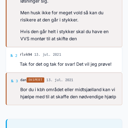
løsninger sig.
Men husk ikke for meget vold så kan du
risikere at den går i stykker.
Hvis den går helt i stykker skal du have en
VVS montør til at skifte den
Svar af rlvk94
·
13. jul. 2021
rlvk94
№ 2
Tak for det og tak for svar! Det vil jeg prøve!
Svar af dan
·
13. jul. 2021
EKSPERT
dan
№ 3
Bor du i kbh området eller midtsjælland kan vi
hjælpe med til at skaffe den nødvendige hjælp