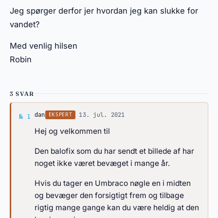
Jeg spørger derfor jer hvordan jeg kan slukke for
vandet?
Med venlig hilsen
Robin
3 SVAR
Svar af dan
·
13. jul. 2021
EKSPERT
dan
№ 1
Hej og velkommen til
Den balofix som du har sendt et billede af har
noget ikke været bevæget i mange år.
Hvis du tager en Umbraco nøgle en i midten
og bevæger den forsigtigt frem og tilbage
rigtig mange gange kan du være heldig at den