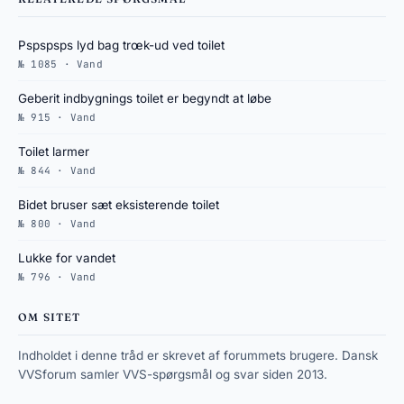
Pspspsps lyd bag trœk-ud ved toilet
№ 1085 · Vand
Geberit indbygnings toilet er begyndt at løbe
№ 915 · Vand
Toilet larmer
№ 844 · Vand
Bidet bruser sæt eksisterende toilet
№ 800 · Vand
Lukke for vandet
№ 796 · Vand
OM SITET
Indholdet i denne tråd er skrevet af forummets brugere. Dansk
VVSforum samler VVS-spørgsmål og svar siden 2013.