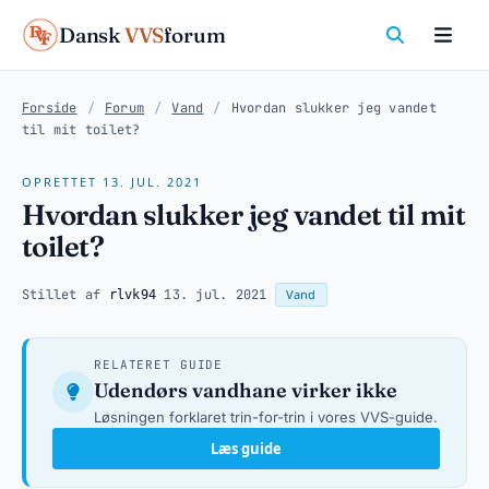
Dansk
VVS
forum
Forside
/
Forum
/
Vand
/
Hvordan slukker jeg vandet
til mit toilet?
OPRETTET 13. JUL. 2021
Hvordan slukker jeg vandet til mit
toilet?
Stillet af
·
13. jul. 2021
·
Vand
rlvk94
RELATERET GUIDE
Udendørs vandhane virker ikke
Løsningen forklaret trin-for-trin i vores VVS-guide.
Læs guide