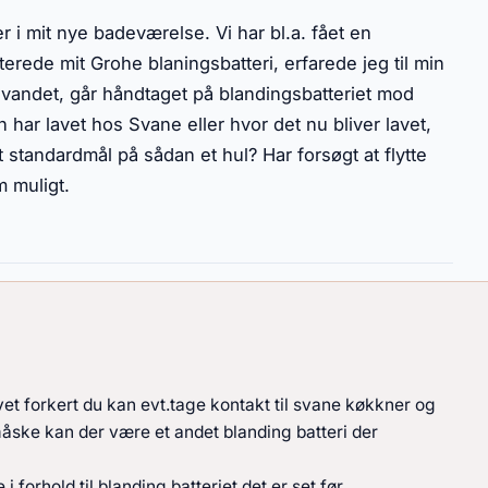
i mit nye badeværelse. Vi har bl.a. fået en
erede mit Grohe blaningsbatteri, erfarede jeg til min
r vandet, går håndtaget på blandingsbatteriet mod
ar lavet hos Svane eller hvor det nu bliver lavet,
t standardmål på sådan et hul? Har forsøgt at flytte
m muligt.
lavet forkert du kan evt.tage kontakt til svane køkkner og
 måske kan der være et andet blanding batteri der
i forhold til blanding batteriet det er set før