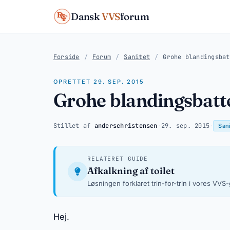
Dansk
VVS
forum
Forside
/
Forum
/
Sanitet
/
Grohe blandingsbat
OPRETTET 29. SEP. 2015
Grohe blandingsbatt
Stillet af
anderschristensen
·
29. sep. 2015
·
Sani
RELATERET GUIDE
Afkalkning af toilet
Løsningen forklaret trin-for-trin i vores VVS
Hej.