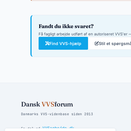
Fandt du ikke svaret?
Få fagligt arbejde udført af en autoriseret VVS'er —
Find VVS-hjælp
Stil et spørgsm
Dansk
VVS
forum
Danmarks VVS-videnbase siden 2013
VVSarbejde.dk
En del af