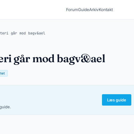
Forum
Guide
Arkiv
Kontakt
teri går mod bagv&ael
eri går mod bagv&ael
tet
Læs guide
-guide.