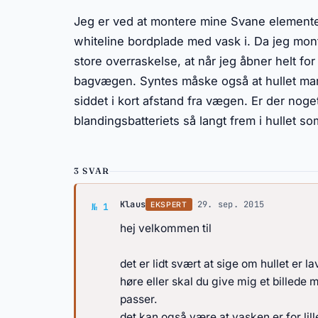
Jeg er ved at montere mine Svane elementer 
whiteline bordplade med vask i. Da jeg mont
store overraskelse, at når jeg åbner helt fo
bagvægen. Syntes måske også at hullet man h
siddet i kort afstand fra vægen. Er der noge
blandingsbatteriets så langt frem i hullet so
3 SVAR
Svar af Klaus
Klaus
·
29. sep. 2015
EKSPERT
№ 1
hej velkommen til
det er lidt svært at sige om hullet er 
høre eller skal du give mig et billede
passer.
det kan også være at vasken er for lille 