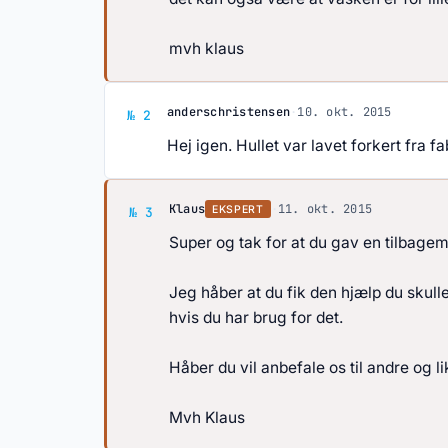
mvh klaus
Svar af anderschristensen
anderschristensen
·
10. okt. 2015
№ 2
Hej igen. Hullet var lavet forkert fra f
Svar af Klaus
Klaus
·
11. okt. 2015
EKSPERT
№ 3
Super og tak for at du gav en tilbagem
Jeg håber at du fik den hjælp du skul
hvis du har brug for det.
Håber du vil anbefale os til andre og 
Mvh Klaus