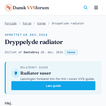
Dansk
VVS
forum
Forside
/
Forum
/
Varme
/
Dryppelyde radiator
OPRETTET 28. DEC. 2024
Dryppelyde radiator
Stillet af
DanteGrey
·
28. dec. 2024
·
Varme
RELATERET GUIDE
Radiator suser
Løsningen forklaret trin-for-trin i vores VVS-guide.
Læs guide
Hej.