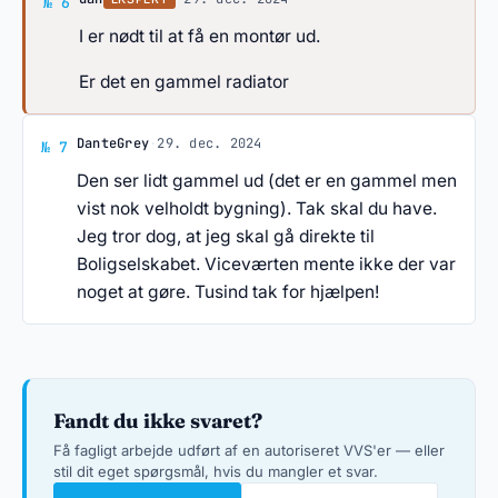
Svar af dan
№ 6
I er nødt til at få en montør ud.
Er det en gammel radiator
Svar af DanteGrey
DanteGrey
·
29. dec. 2024
№ 7
Den ser lidt gammel ud (det er en gammel men
vist nok velholdt bygning). Tak skal du have.
Jeg tror dog, at jeg skal gå direkte til
Boligselskabet. Viceværten mente ikke der var
noget at gøre. Tusind tak for hjælpen!
Fandt du ikke svaret?
Få fagligt arbejde udført af en autoriseret VVS'er — eller
stil dit eget spørgsmål, hvis du mangler et svar.