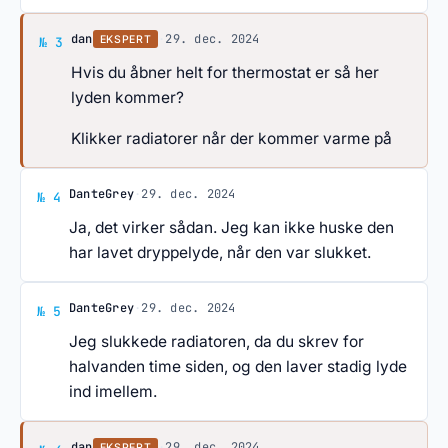
Svar af dan
dan
·
29. dec. 2024
EKSPERT
№ 3
Hvis du åbner helt for thermostat er så her
lyden kommer?
Klikker radiatorer når der kommer varme på
Svar af DanteGrey
DanteGrey
·
29. dec. 2024
№ 4
Ja, det virker sådan. Jeg kan ikke huske den
har lavet dryppelyde, når den var slukket.
Svar af DanteGrey
DanteGrey
·
29. dec. 2024
№ 5
Jeg slukkede radiatoren, da du skrev for
halvanden time siden, og den laver stadig lyde
ind imellem.
dan
·
29. dec. 2024
EKSPERT