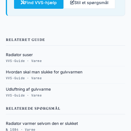
Find VVS-hjælp
Stil et spørgsmål
RELATERET GUIDE
Radiator suser
VVS-Guide · Varme
Hvordan skal man slukke for gulvvarmen
VVS-Guide · Varme
Udluftning af gulvvarme
VVS-Guide · Varme
RELATEREDE SPØRGSMÅL
Radiator varmer selvom den er slukket
№ 1084 · Varme