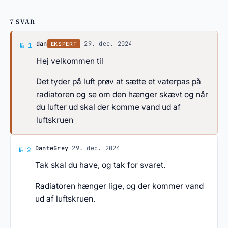
7 SVAR
Svar af dan
dan
·
29. dec. 2024
EKSPERT
№ 1
Hej velkommen til
Det tyder på luft prøv at sætte et vaterpas på
radiatoren og se om den hænger skævt og når
du lufter ud skal der komme vand ud af
luftskruen
Svar af DanteGrey
DanteGrey
·
29. dec. 2024
№ 2
Tak skal du have, og tak for svaret.
Radiatoren hænger lige, og der kommer vand
ud af luftskruen.